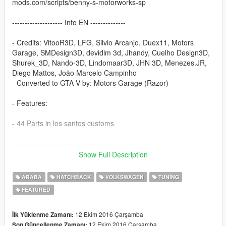
mods.com/scripts/benny-s-motorworks-sp
-------------------- Info EN --------------
- Credits: VitooR3D, LFG, Silvio Arcanjo, Duex11, Motors
Garage, SMDesign3D, devidim 3d, Jhandy, Cuelho Design3D,
Shurek_3D, Nando-3D, Lindomaar3D, JHN 3D, Menezes.JR,
Diego Mattos, João Marcelo Campinho
- Converted to GTA V by: Motors Garage (Razor)
- Features:
- 44 Parts in los santos customs
-----------------------------------------------
Show Full Description
You want me to say something? Send Mail on the page, when
possible answer: https://www.facebook.com/nfsw.lucas
ARABA
HATCHBACK
VOLKSWAGEN
TUNING
FEATURED
if you want more mods like this, keep the credits, and the
original download link!
12 Ekim 2016 Çarşamba
İlk Yüklenme Zamanı:
I ask very politely to respect the work of others.
12 Ekim 2016 Çarşamba
Son Güncellenme Zamanı: