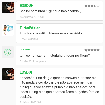
EDSDUH
Spoiler com break light que não acende:(
15 Ağustos 2017 Salı
TurboEdition
This is so beautiful. Please make an Addon!!
5 Mart 2019 Salı
jhcmff
tem como fazer um tutorial pra rodar no fivem?
3 Ekim 2019 Perşembe
EDSDUH
na versão 1.50 do gta quando spawna o primo2 ele
não muda a cor do carro e não aparece nenhum
tuning quando spawna primo ele não aparece com
todos tuning e os que aparece ficam bugados fora de
posição.
21 Nisan 2020 Salı