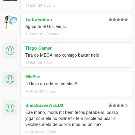
14 Ekim 2016 Cuma
TurboEdition
Aguante el Gol, vieja..
17 Ekim 2016 Pazartesi
Tiago Gamer
Tira do MEGA nao consigo baixar nele
18 Ekim 2016 Salı
MisFitz
I'd love an add-on version!!
18 Aralık 2016 Pazar
BrisaSuaveWEED2
Eae mano, mods mt bem feitos parabens, posso
jogar com ele no online?? tem problema usar o
veichles.meta de outros mod no online?
15 Ocak 2017 Pazar