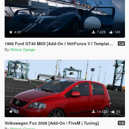
4.93
7.428
140
1966 Ford GT40 MKII [Add-On l VehFuncs V l Template l Extras l Sound]
1.0
By
Motors Garage
5.0
14.432
93
Volkswagen Fox 2008 [Add-On / FiveM | Tuning]
1.0
By
Motors Garage