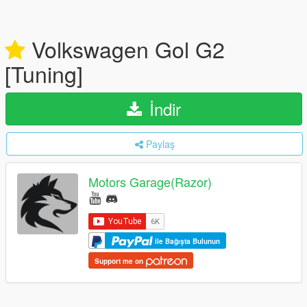
Volkswagen Gol G2
[Tuning]
İndir
Paylaş
Motors Garage(Razor)
ile Bağışta Bulunun
Support me on