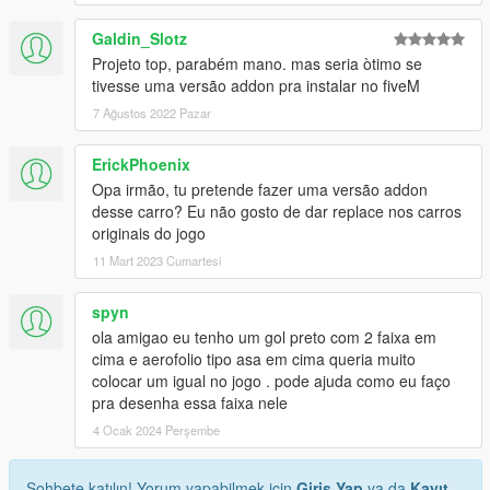
Galdin_Slotz
Projeto top, parabém mano. mas seria òtimo se
tivesse uma versão addon pra instalar no fiveM
7 Ağustos 2022 Pazar
ErickPhoenix
Opa irmão, tu pretende fazer uma versão addon
desse carro? Eu não gosto de dar replace nos carros
originais do jogo
11 Mart 2023 Cumartesi
spyn
ola amigao eu tenho um gol preto com 2 faixa em
cima e aerofolio tipo asa em cima queria muito
colocar um igual no jogo . pode ajuda como eu faço
pra desenha essa faixa nele
4 Ocak 2024 Perşembe
Sohbete katılın! Yorum yapabilmek için
Giriş Yap
ya da
Kayıt