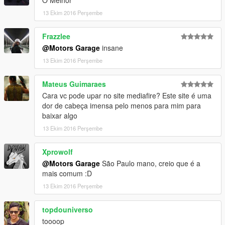
link original de download!
13 Ekim 2016 Perşembe
Peço com muita educação que respeite o trabalho dos outros.
Frazzlee
********************BRAZIL********************
@Motors Garage
insane
13 Ekim 2016 Perşembe
Mateus Guimaraes
Cara vc pode upar no site mediafire? Este site é uma
dor de cabeça imensa pelo menos para mim para
baixar algo
13 Ekim 2016 Perşembe
Xprowolf
@Motors Garage
São Paulo mano, creio que é a
mais comum :D
13 Ekim 2016 Perşembe
topdouniverso
toooop