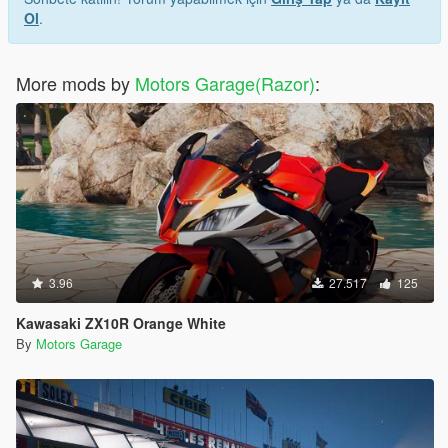
Ol
.
More mods by
Motors Garage(Razor)
:
3.96
27.517
125
Kawasaki ZX10R Orange White
By
Motors Garage