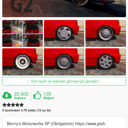
Tüm resim ve videoları görmek için genişlet
23.600
135
İndirme
Beğeni
5 üzerinden 4.79 yıldız (12 oy ile)
Benny's Motorworks SP (Obrigatório) https://www.gta5-