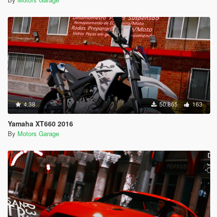
4.38
50.865
163
Yamaha XT660 2016
By
Motors Garage