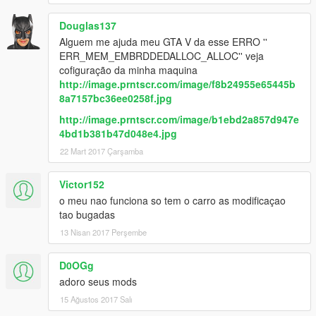
Douglas137
Alguem me ajuda meu GTA V da esse ERRO ''
ERR_MEM_EMBRDDEDALLOC_ALLOC'' veja
cofiguração da minha maquina
http://image.prntscr.com/image/f8b24955e65445b
8a7157bc36ee0258f.jpg
http://image.prntscr.com/image/b1ebd2a857d947e
4bd1b381b47d048e4.jpg
22 Mart 2017 Çarşamba
Victor152
o meu nao funciona so tem o carro as modificaçao
tao bugadas
13 Nisan 2017 Perşembe
D0OGg
adoro seus mods
15 Ağustos 2017 Salı