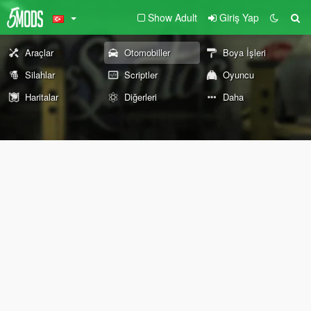
Show Adult
Giriş Yap
Araçlar
Otomobiller
Boya İşleri
Silahlar
Scriptler
Oyuncu
Haritalar
Diğerleri
Daha