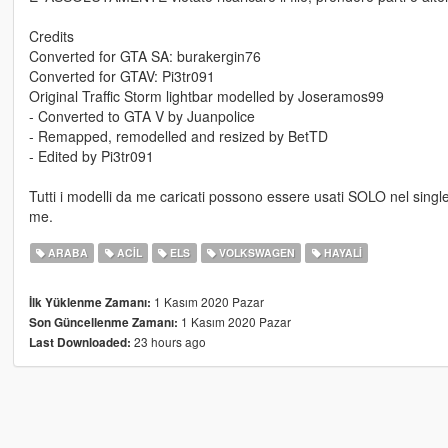
Credits
Converted for GTA SA: burakergin76
Converted for GTAV: Pi3tr091
Original Traffic Storm lightbar modelled by Joseramos99
- Converted to GTA V by Juanpolice
- Remapped, remodelled and resized by BetTD
- Edited by Pi3tr091
Tutti i modelli da me caricati possono essere usati SOLO nel single 
me.
ARABA
ACIL
ELS
VOLKSWAGEN
HAYALI
1 Kasım 2020 Pazar
İlk Yüklenme Zamanı:
1 Kasım 2020 Pazar
Son Güncellenme Zamanı:
23 hours ago
Last Downloaded: