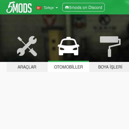
5mods on Discord
Türkçe
ARAÇLAR
OTOMOBILLER
BOYA İŞLERI