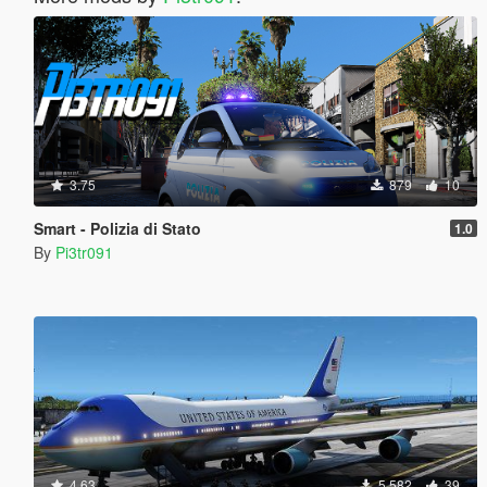
3.75
879
10
Smart - Polizia di Stato
1.0
By
Pi3tr091
4.63
5.582
39