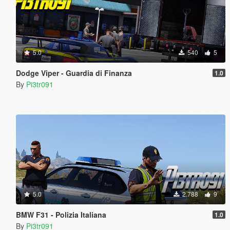
5.0
540
5
Dodge Viper - Guardia di Finanza
1.0
By
Pi3tr091
5.0
2.788
9
BMW F31 - Polizia Italiana
1.0
By
Pi3tr091