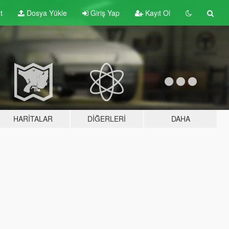
t
Dosya Yükle
Giriş Yap
Kayıt Ol
HARITALAR
DIĞERLERI
DAHA