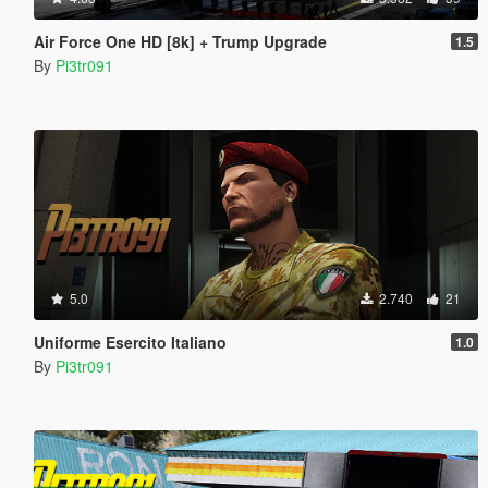
Air Force One HD [8k] + Trump Upgrade
1.5
By
Pi3tr091
5.0
2.740
21
Uniforme Esercito Italiano
1.0
By
Pi3tr091