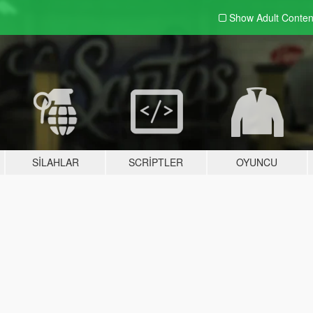
Show Adult
Conten
SILAHLAR
SCRIPTLER
OYUNCU