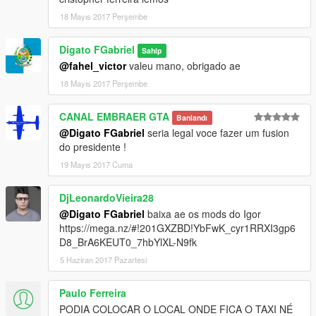
18 Mayıs 2017 Perşembe
Digato FGabriel
Sahip
@fahel_victor
valeu mano, obrigado ae
18 Mayıs 2017 Perşembe
CANAL EMBRAER GTA
Banlandı
@Digato FGabriel
seria legal voce fazer um fusion
do presidente !
19 Mayıs 2017 Cuma
DjLeonardoVieira28
@Digato FGabriel
baixa ae os mods do Igor
https://mega.nz/#!201GXZBD!YbFwK_cyr1RRXI3gp6
D8_BrA6KEUT0_7hbYlXL-N9fk
5 Haziran 2017 Pazartesi
Paulo Ferreira
PODIA COLOCAR O LOCAL ONDE FICA O TAXI NÉ