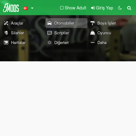
Show Adult
Giriş Yap
Araçlar
Otomobiller
Boya İşleri
Silahlar
Scriptler
Oyuncu
Haritalar
Diğerleri
Daha