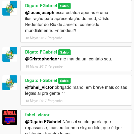
Digato FGabriel
Sahip
@lucasjoseph
essa estátua apenas é uma
ilustração para apresentação do mod, Cristo
Redentor do Rio de Janeiro, conhecido
mundialmente. Entendeu?!
18 Mayıs 2017 Perşembe
Digato FGabriel
Sahip
@CristopherIgor
me manda um contato seu.
18 Mayıs 2017 Perşembe
Digato FGabriel
Sahip
@fahel_victor
obrigado mano, em breve mais coisas
legais ai pra gente ^^
18 Mayıs 2017 Perşembe
fahel_victor
@Digato FGabriel
Não sei se ele queria que
repassasse, mas eu tenho o skype dele, que é igor
cristopher ferreira lemos