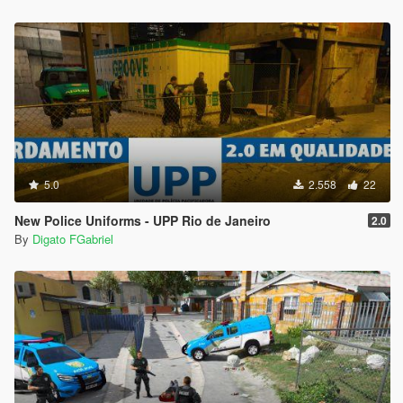
5.0
2.558
22
New Police Uniforms - UPP Rio de Janeiro
2.0
By
Digato FGabriel