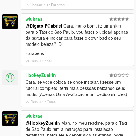
26 Haziran 2017 Pazartesi
wlukaas
@Digato FGabriel
Cara, muito bom, fiz uma skin
para o Táxi de São Paulo, vou fazer o upload apenas
da textura e indicar para fazer o download do seu
modelo beleza? :D
Parabéns
24 Ekim 2017 Salı
HookeyZueirin
Cara, se voce coloca-se onde instalar, fizesse um
tutorial completo, teria mais pessoas baixando seus
mods. (Apenas Uma Avaliacao e um pedido simples).
27 Ekim 2017 Cuma
wlukaas
@HookeyZueirin
Man, no meu readme, para o Táxi
de São Paulo tem a instrução para instalação
detalhada, baixa ele é depois siga as etapas, pode