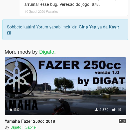
arrumar esse bug. Veresão do jogo: 678.
10 Şubat 2020 Pazartesi
Sohbete katılın! Yorum yapabilmek için
Giriş Yap
ya da
Kayıt
Ol
.
More mods by
Digato
:
5.0
2.379
19
Yamaha Fazer 250cc 2018
1.0
By
Digato FGabriel