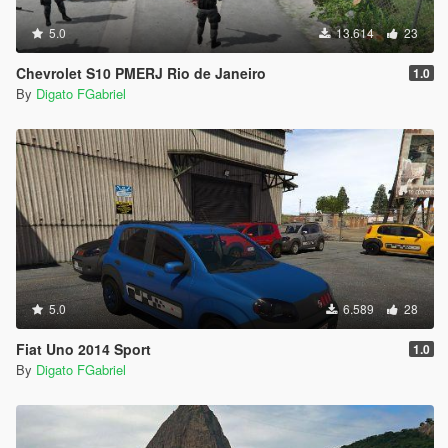
5.0
13.614
23
Chevrolet S10 PMERJ Rio de Janeiro
1.0
By
Digato FGabriel
5.0
6.589
28
Fiat Uno 2014 Sport
1.0
By
Digato FGabriel