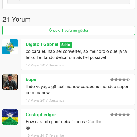
21 Yorum
Önceki 1 yorumu göster
Digato FGabriel
Sahip
po cara eu nao sei converter, só melhoro o que já ta
feito. Tentando deixar o mais fiel possível
17 Mayıs 2017 Çarşamba
bope
lindo voyage g6 táxi manow parabéns mandou super
bem manow.
17 Mayıs 2017 Çarşamba
CristopherIgor
Pow cara obg por deixar meus Créditos
😉
18 Mayıs 2017 Perşembe