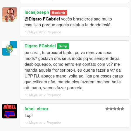
lucasjoseph
Banlandı
@Digato FGabriel
vocês braseleros sao muito
esquisito porque aquela estatua ta donde está
18 Mayıs 2017 Perşembe
Digato FGabriel
Sahip
po cara , te procurei tanto, pq vc removeu seus
mods? gostava dos seus mods pq vc sempre deixa
desbloqueado, como entro em contato com vc? me
manda aquela frontier pro4, eu queria fazer a vtr da
UPP RJ. abaços mano, volta ae, liga pra esses caras
que criticam não, manda eles fazerem melhor. Volta
aê mano, vamos fazer parceria.
18 Mayıs 2017 Perşembe
fahel_victor
Top!
18 Mayıs 2017 Perşembe