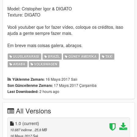
Model: Cristopher Igor & DIGATO
Texture: DIGATO
Você youtuber que for fazer vídeo, coloque os créditos, isso
ajuda a gente sempre fazer mais.
Em breve mais coisas galera, abraços.
ULUSLARARASI
BRAZIL
GÜNEY AMERIKA
TAXI
ARABA
VOLKSWAGEN
16 Mayıs 2017 Salı
İlk Yüklenme Zamanı:
17 Mayıs 2017 Çarşamba
Son Güncellenme Zamanı:
2 hours ago
Last Downloaded:
All Versions
1.0
(current)
10.687 indirme
, 25,9 MB
16 Mayıs 2017 Salı