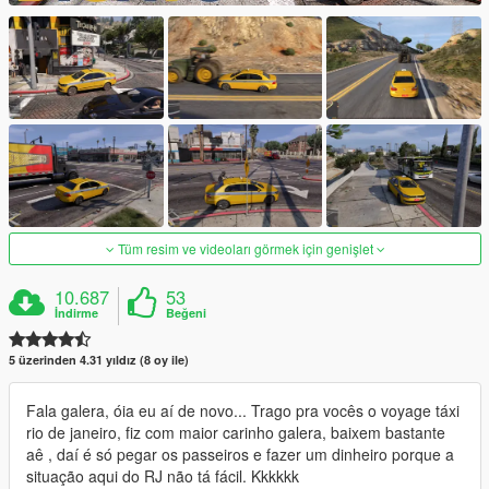
Tüm resim ve videoları görmek için genişlet
10.687
53
İndirme
Beğeni
5 üzerinden 4.31 yıldız (8 oy ile)
Fala galera, óia eu aí de novo... Trago pra vocês o voyage táxi
rio de janeiro, fiz com maior carinho galera, baixem bastante
aê , daí é só pegar os passeiros e fazer um dinheiro porque a
situação aqui do RJ não tá fácil. Kkkkkk