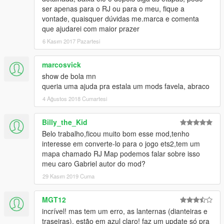
ser apenas para o RJ ou para o meu, fique a
vontade, quaisquer dúvidas me.marca e comenta
que ajudarei com maior prazer
6 Kasım 2017 Pazartesi
marcosvick
show de bola mn
queria uma ajuda pra estala um mods favela, abraco
4 Ağustos 2018 Cumartesi
Billy_the_Kid
Belo trabalho,ficou muito bom esse mod,tenho
interesse em converte-lo para o jogo ets2,tem um
mapa chamado RJ Map podemos falar sobre isso
meu caro Gabriel autor do mod?
29 Kasım 2019 Cuma
MGT12
incrível! mas tem um erro, as lanternas (dianteiras e
traseiras), estão em azul claro! faz um update só pra