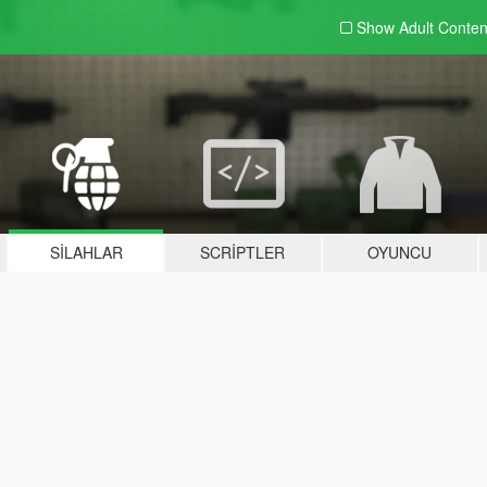
Show Adult
Conten
SILAHLAR
SCRIPTLER
OYUNCU