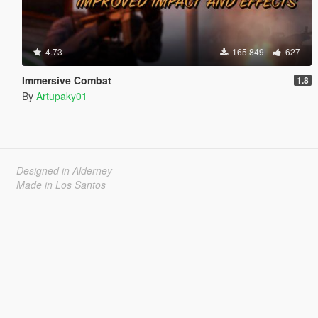
4.73
165.849
627
Immersive Combat
1.8
By
Artupaky01
Designed in Alderney
Made in Los Santos