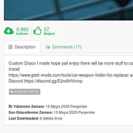
9.893
57
İndirme
Beğeni
Description
Comments (17)
Custom Draco I made hope yall enjoy there will be more stuff to 
Install
https://www.gta5-mods.com/tools/car-weapon-folder-for-replacer an
Discord https://discord.gg/E2rx6HVnmp
ASSAULT RIFLE
15 Mayıs 2025 Perşembe
İlk Yüklenme Zamanı:
15 Mayıs 2025 Perşembe
Son Güncellenme Zamanı:
6 dakika önce
Last Downloaded: