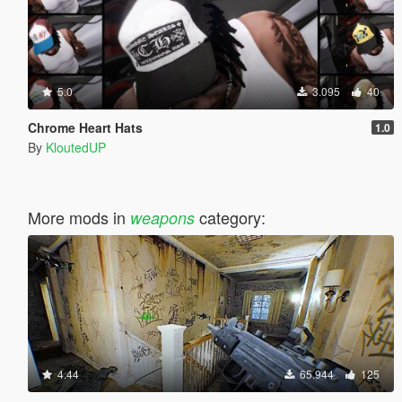
5.0
3.095
40
Chrome Heart Hats
1.0
By
KloutedUP
More mods in
category:
weapons
4.44
65.944
125