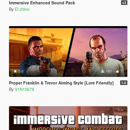
Immersive Enhanced Sound Pack
v3
By
El chino
5.0
161
7
Proper Franklin & Trevor Aiming Style [Lore Friendly]
1.0
By
V1N15678