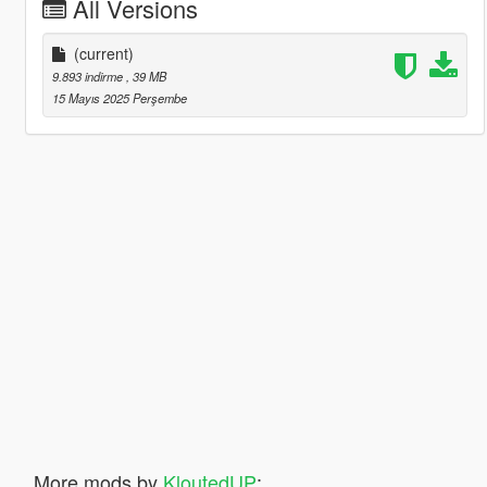
All Versions
(current)
9.893 indirme
, 39 MB
15 Mayıs 2025 Perşembe
More mods by
KloutedUP
: