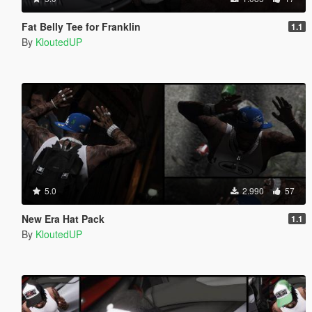
Fat Belly Tee for Franklin
1.1
By
KloutedUP
5.0
2.990
57
New Era Hat Pack
1.1
By
KloutedUP