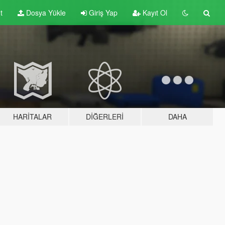
t
Dosya Yükle
Giriş Yap
Kayıt Ol
HARITALAR
DIĞERLERI
DAHA