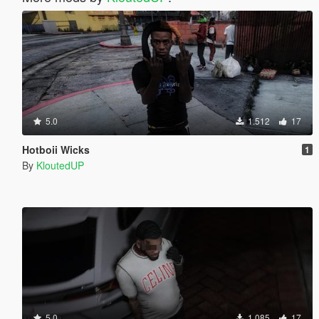
5.0
1.512
17
Hotboii Wicks
1
By
KloutedUP
5.0
1.085
17