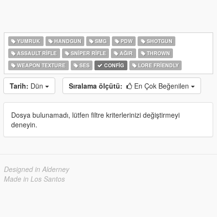
YUMRUK
HANDGUN
SMG
PDW
SHOTGUN
ASSAULT RIFLE
SNIPER RIFLE
AĞIR
THROWN
WEAPON TEXTURE
SES
CONFIG
LORE FRIENDLY
Tarih:
Dün
Sıralama ölçütü:
En Çok Beğenilen
Dosya bulunamadı, lütfen filtre kriterlerinizi değiştirmeyi
deneyin.
Designed in Alderney
Made in Los Santos