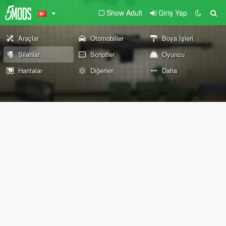
Show Adult
Giriş Yap
Araçlar
Otomobiller
Boya İşleri
Silahlar
Scriptler
Oyuncu
Haritalar
Diğerleri
Daha