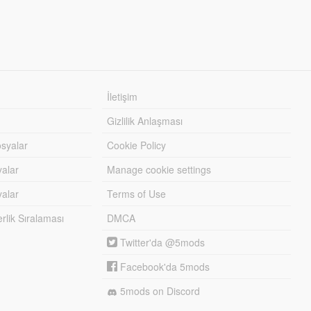
İletişim
Gizlilik Anlaşması
syalar
Cookie Policy
yalar
Manage cookie settings
alar
Terms of Use
lik Sıralaması
DMCA
Twitter'da @5mods
Facebook'da 5mods
5mods on Discord