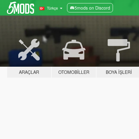
5mods on Discord
Türkçe
ARAÇLAR
OTOMOBILLER
BOYA İŞLERI