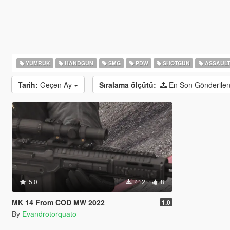
YUMRUK
HANDGUN
SMG
PDW
SHOTGUN
ASSAULT
Tarih:
Geçen Ay
Sıralama ölçütü:
En Son Gönderilen
5.0
412
8
MK 14 From COD MW 2022
1.0
By
Evandrotorquato