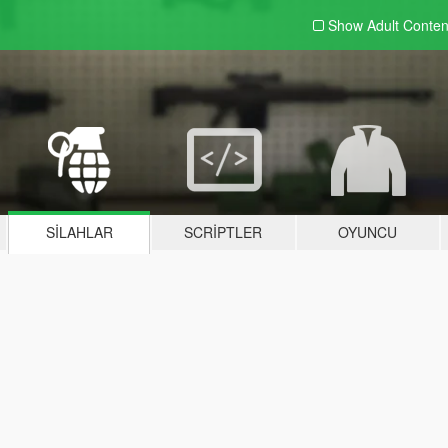
Show Adult
Conten
SILAHLAR
SCRIPTLER
OYUNCU