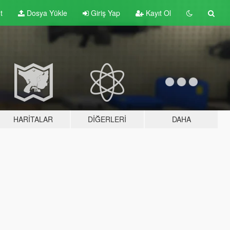
t
Dosya Yükle
Giriş Yap
Kayıt Ol
HARITALAR
DIĞERLERI
DAHA