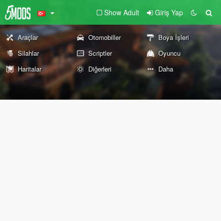
Show Adult
Giriş Yap
Araçlar
Otomobiller
Boya İşleri
Silahlar
Scriptler
Oyuncu
Haritalar
Diğerleri
Daha