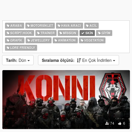
ARABA
MOTORSIKLET
HAVA ARACI
ACIL
SCRIPT HOOK
TRAINER
MISSION
SKIN
GIYIM
GRAFIK
JEWELLERY
ANIMATION
VEGETATION
LORE FRIENDLY
Tarih:
Dün
Sıralama ölçütü:
En Çok İndirilen
74
6