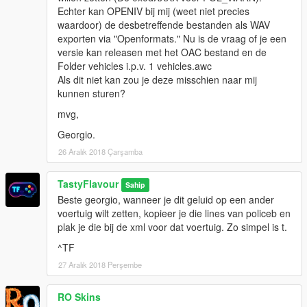
Echter kan OPENIV bij mij (weet niet precies
waardoor) de desbetreffende bestanden als WAV
exporten via "Openformats." Nu is de vraag of je een
versie kan releasen met het OAC bestand en de
Folder vehicles i.p.v. 1 vehicles.awc
Als dit niet kan zou je deze misschien naar mij
kunnen sturen?
mvg,
Georgio.
26 Aralık 2018 Çarşamba
TastyFlavour
Sahip
Beste georgio, wanneer je dit geluid op een ander
voertuig wilt zetten, kopieer je die lines van policeb en
plak je die bij de xml voor dat voertuig. Zo simpel is t.
^TF
27 Aralık 2018 Perşembe
RO Skins