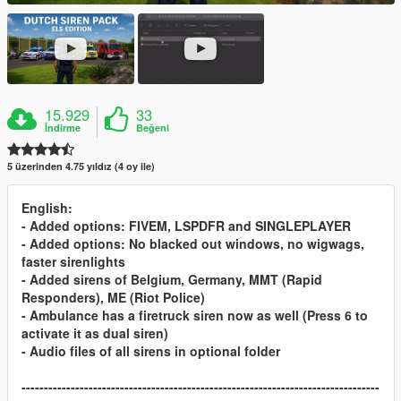
15.929
33
İndirme
Beğeni
5 üzerinden 4.75 yıldız (4 oy ile)
English:
- Added options: FIVEM, LSPDFR and SINGLEPLAYER
- Added options: No blacked out windows, no wigwags,
faster sirenlights
- Added sirens of Belgium, Germany, MMT (Rapid
Responders), ME (Riot Police)
- Ambulance has a firetruck siren now as well (Press 6 to
activate it as dual siren)
- Audio files of all sirens in optional folder
--------------------------------------------------------------------------------