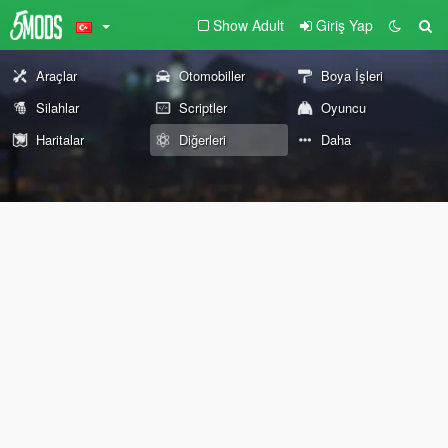
Show Adult
Giriş Yap
Araçlar
Otomobiller
Boya İşleri
Silahlar
Scriptler
Oyuncu
Haritalar
Diğerleri
Daha