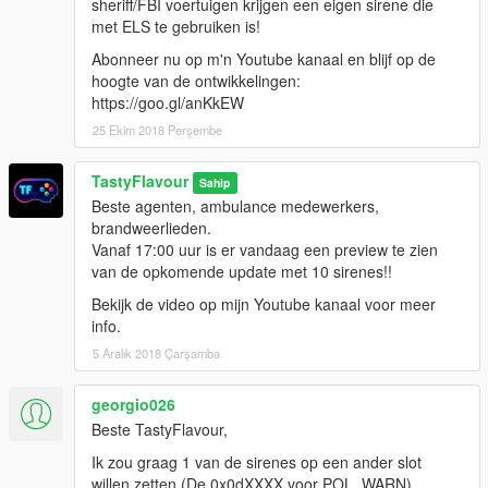
sheriff/FBI voertuigen krijgen een eigen sirene die
met ELS te gebruiken is!
Abonneer nu op m'n Youtube kanaal en blijf op de
hoogte van de ontwikkelingen:
https://goo.gl/anKkEW
25 Ekim 2018 Perşembe
TastyFlavour
Sahip
Beste agenten, ambulance medewerkers,
brandweerlieden.
Vanaf 17:00 uur is er vandaag een preview te zien
van de opkomende update met 10 sirenes!!
Bekijk de video op mijn Youtube kanaal voor meer
info.
5 Aralık 2018 Çarşamba
georgio026
Beste TastyFlavour,
Ik zou graag 1 van de sirenes op een ander slot
willen zetten (De 0x0dXXXX voor POL_WARN).