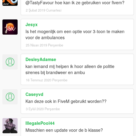
@TastyFavour hoe kan ik ze gebruiken voor fivem?
2 Şubat 2019 Cumartesi
Jesyx
Is het mogenlijk om een optie voor 3-toon te maken
voor de ambulances
25 Nisan 2019 Perşembe
DesleyAdamse
kan iemand mij helpen ik hoor alleen de politie
sirenes bij brandweer en ambu
16 Temmuz 2020 Perşembe
Caseyvd
Kan deze ook in FiveM gebruikt worden??
3 Eylül 2020 Perşembe
IllegalePool44
Misschien een update voor de b klasse?