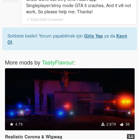
Singleplayer/stroy mode GTA 5 craches, And it vill not
work, So please help me; Thanks!
17 Eylül 2022 Cumartesi
Sohbete katılın! Yorum yapabilmek için
Giriş Yap
ya da
Kayıt
Ol
.
More mods by
TastyFlavour
:
4.79
2.879
36
Realistic Corona & Wigwag
3.0