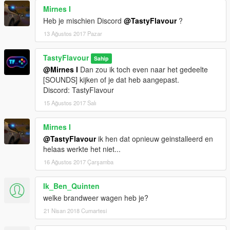
Mirnes I
Heb je mischien Discord
@TastyFlavour
?
13 Ağustos 2017 Pazar
TastyFlavour
Sahip
@Mirnes I
Dan zou ik toch even naar het gedeelte
[SOUNDS] kijken of je dat heb aangepast.
Discord: TastyFlavour
15 Ağustos 2017 Salı
Mirnes I
@TastyFlavour
ik hen dat opnieuw geinstalleerd en
helaas werkte het niet...
16 Ağustos 2017 Çarşamba
Ik_Ben_Quinten
welke brandweer wagen heb je?
21 Nisan 2018 Cumartesi