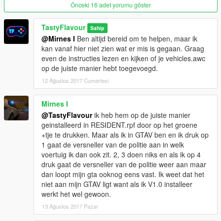
Önceki 16 adet yorumu göster
TastyFlavour
Sahip
@Mirnes I
Ben altijd bereid om te helpen, maar ik
kan vanaf hier niet zien wat er mis is gegaan. Graag
even de instructies lezen en kijken of je vehicles.awc
op de juiste manier hebt toegevoegd.
12 Ağustos 2017 Cumartesi
Mirnes I
@TastyFlavour
ik heb hem op de juiste manier
geinstalleerd in RESIDENT.rpf door op het groene
+tje te drukken. Maar als ik in GTAV ben en ik druk op
1 gaat de versneller van de politie aan in welk
voertuig ik dan ook zit. 2, 3 doen niks en als ik op 4
druk gaat de versneller van de politie weer aan maar
dan loopt mijn gta ooknog eens vast. Ik weet dat het
niet aan mijn GTAV ligt want als ik V1.0 installeer
werkt het wel gewoon.
13 Ağustos 2017 Pazar