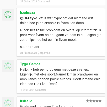
27 Şubat 2021 Cumartesi
Itzultraxx
@Caseyvd
jezus wat hypocriet dat niemand wilt
delen hoe je de sirene's in fivem kan doen...
ik heb het zelfde probleem en overal op internet zie ik
pack voor fivem en dan gaan ze hem in hun eigen gta
zetten ipv hoe het echt in fivem moet....
super irritant
21 Nisan 2021 Çarşamba
Tygo Games
Hallo. Ik heb een probleem met deze sirenes.
Eigenlijk met elke soort.Namelijk mijn brandweer en
ambulance hebben politie sirenes. Heeft iemand enig
idee hoe ik dit kan fixen?
4 Eylül 2021 Cumartesi
ItsKalle
Grate work, but evry time i start upp