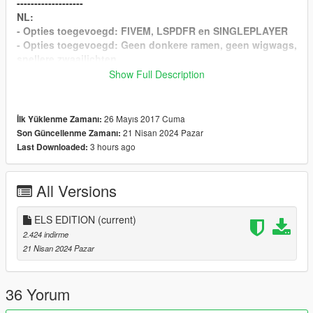
-------------------
NL:
- Opties toegevoegd: FIVEM, LSPDFR en SINGLEPLAYER
- Opties toegevoegd: Geen donkere ramen, geen wigwags,
snellere zwaailichten
- Sirenes toegevoegd van Belgie, Duitsland, MMT, Mobiele
Show Full Description
Eenheid
- Ambulance heeft nu ook een brandweer sirene (Druk op
6 om te activeren)
26 Mayıs 2017 Cuma
İlk Yüklenme Zamanı:
- Audio files van alle sirenes in optional map
21 Nisan 2024 Pazar
Son Güncellenme Zamanı:
3 hours ago
Last Downloaded:
All Versions
ELS EDITION
(current)
2.424 indirme
21 Nisan 2024 Pazar
36 Yorum