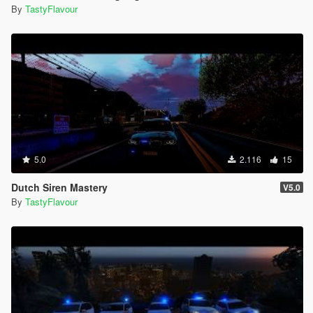
By
TastyFlavour
5.0
2.116
15
Dutch Siren Mastery
V5.0
By
TastyFlavour