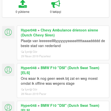
0 yükleme
0 takipçi
Hyper048
»
Chevy Ambulance drietoon sirene
(Dutch Chevy Siren)
Plaatje van leeeeeelllllyyyyyyysssssttttttaaaaddddd de
beste stad van nederland
İçeriği Gör
29 Nisan 2019 Pazartesi
Hyper048
»
BMW F10 "DSI" (Dutch Swat Team)
[ELS]
Ons waar ik nog geen week bij zat en weg moest
omdat ik offline was wegens stage
İçeriği Gör
28 Nisan 2019 Pazar
Hyper048
»
BMW F10 "DSI" (Dutch Swat Team)
[ELS]