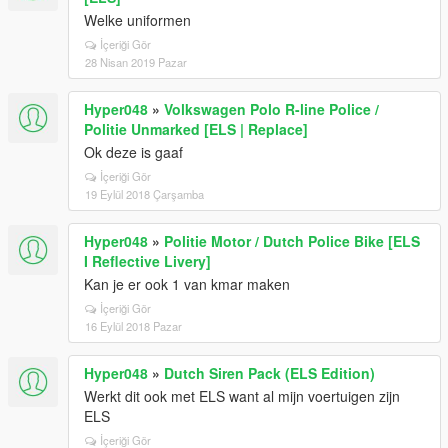
Welke uniformen
İçeriği Gör
28 Nisan 2019 Pazar
Hyper048
»
Volkswagen Polo R-line Police /
Politie Unmarked [ELS | Replace]
Ok deze is gaaf
İçeriği Gör
19 Eylül 2018 Çarşamba
Hyper048
»
Politie Motor / Dutch Police Bike [ELS
I Reflective Livery]
Kan je er ook 1 van kmar maken
İçeriği Gör
16 Eylül 2018 Pazar
Hyper048
»
Dutch Siren Pack (ELS Edition)
Werkt dit ook met ELS want al mijn voertuigen zijn
ELS
İçeriği Gör