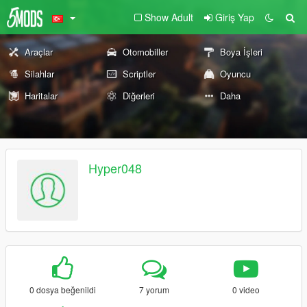
Show Adult
Giriş Yap
Araçlar
Otomobiller
Boya İşleri
Silahlar
Scriptler
Oyuncu
Haritalar
Diğerleri
Daha
Hyper048
0 dosya beğenildi
7 yorum
0 video