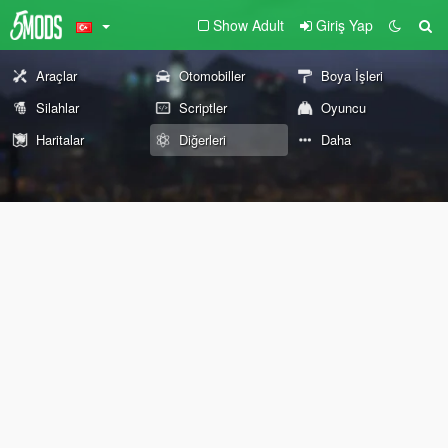
Show Adult
Giriş Yap
Araçlar
Otomobiller
Boya İşleri
Silahlar
Scriptler
Oyuncu
Haritalar
Diğerleri
Daha