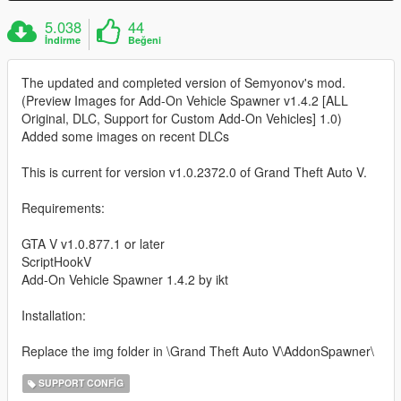
5.038
44
İndirme
Beğeni
The updated and completed version of Semyonov's mod.
(Preview Images for Add-On Vehicle Spawner v1.4.2 [ALL
Original, DLC, Support for Custom Add-On Vehicles] 1.0)
Added some images on recent DLCs
This is current for version v1.0.2372.0 of Grand Theft Auto V.
Requirements:
GTA V v1.0.877.1 or later
ScriptHookV
Add-On Vehicle Spawner 1.4.2 by ikt
Installation:
Replace the img folder in \Grand Theft Auto V\AddonSpawner\
SUPPORT CONFIG