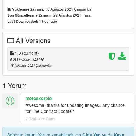
18 Ağustos 2021 Çarşamba
İlk Yüklenme Zamanı:
22 Ağustos 2021 Pazar
Son Güncellenme Zamanı:
1 hour ago
Last Downloaded:
All Versions
1.0
(current)
5.038 indirme
, 123 MB
18 Ağustos 2021 Çarşamba
1 Yorum
motosxorpio
Awesome, thanks for updating images...any chance
for The Contract update?
7 Ocak 2022 Cuma
Sohbete katılın! Yorum yapabilmek için
Giriş Yap
ya da
Kayıt