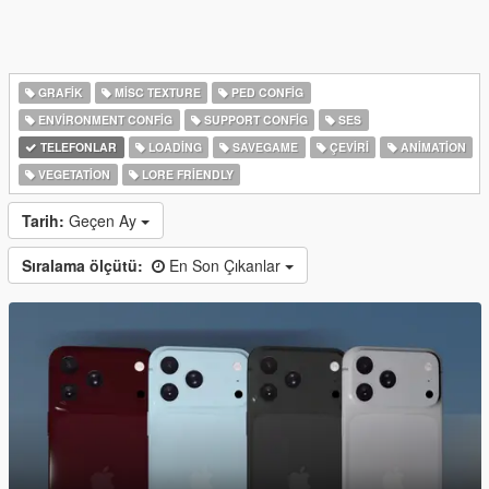
GRAFIK
MISC TEXTURE
PED CONFIG
ENVIRONMENT CONFIG
SUPPORT CONFIG
SES
TELEFONLAR
LOADING
SAVEGAME
ÇEVIRI
ANIMATION
VEGETATION
LORE FRIENDLY
Tarih:
Geçen Ay
Sıralama ölçütü:
En Son Çıkanlar