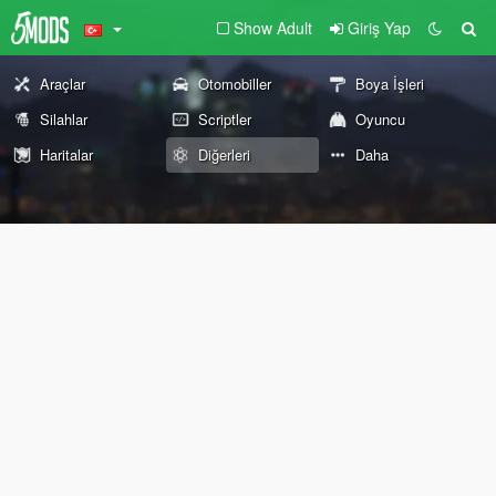
Show Adult
Giriş Yap
Araçlar
Otomobiller
Boya İşleri
Silahlar
Scriptler
Oyuncu
Haritalar
Diğerleri
Daha