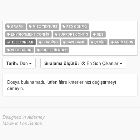
GRAFIK
MISC TEXTURE
PED CONFIG
ENVIRONMENT CONFIG
SUPPORT CONFIG
SES
TELEFONLAR
LOADING
SAVEGAME
ÇEVIRI
ANIMATION
VEGETATION
LORE FRIENDLY
Tarih:
Dün
Sıralama ölçütü:
En Son Çıkanlar
Dosya bulunamadı, lütfen filtre kriterlerinizi değiştirmeyi
deneyin.
Designed in Alderney
Made in Los Santos