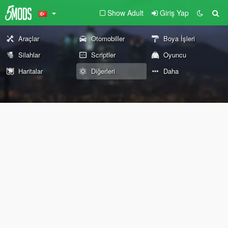
Show Adult
Giriş Yap
Araçlar
Otomobiller
Boya İşleri
Silahlar
Scriptler
Oyuncu
Haritalar
Diğerleri
Daha