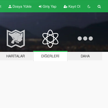
t
Dosya Yükle
Giriş Yap
Kayıt Ol
HARITALAR
DIĞERLERI
DAHA