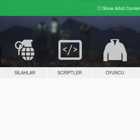
Show Adult
Conten
SILAHLAR
SCRIPTLER
OYUNCU