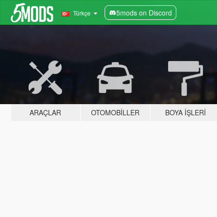
5mods on Discord
Türkçe
ARAÇLAR
OTOMOBILLER
BOYA İŞLERI