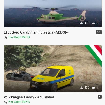
482
4
Elicottero Carabinieri Forestale -ADDON-
0.1
By
Fra Gabri IMFG
470
3
Volkswagen Caddy - Aci Global
1
By
Fra Gabri IMFG