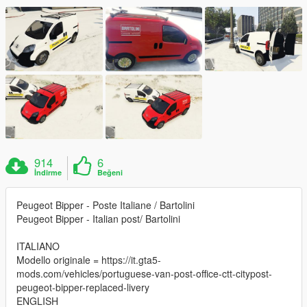
914
6
İndirme
Beğeni
Peugeot Bipper - Poste Italiane / Bartolini
Peugeot Bipper - Italian post/ Bartolini
ITALIANO
Modello originale = https://it.gta5-
mods.com/vehicles/portuguese-van-post-office-ctt-citypost-
peugeot-bipper-replaced-livery
ENGLISH