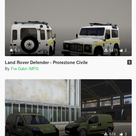
5.0
547
2
Land Rover Defender - Protezione Civile
1
By
Fra Gabri IMFG
619
3