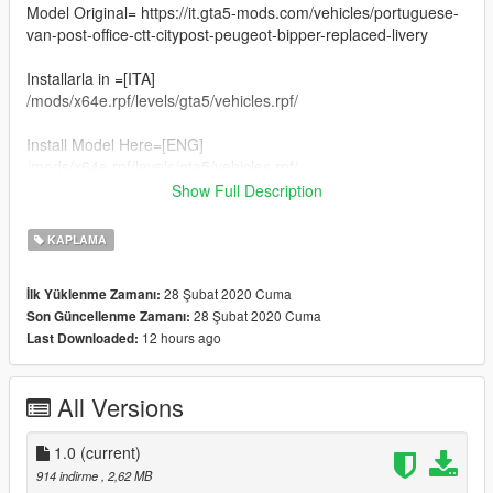
Model Original= https://it.gta5-mods.com/vehicles/portuguese-
van-post-office-ctt-citypost-peugeot-bipper-replaced-livery
Installarla in =[ITA]
/mods/x64e.rpf/levels/gta5/vehicles.rpf/
Install Model Here=[ENG]
/mods/x64e.rpf/levels/gta5/vehicles.rpf/
Show Full Description
@FraSpago
KAPLAMA
28 Şubat 2020 Cuma
İlk Yüklenme Zamanı:
28 Şubat 2020 Cuma
Son Güncellenme Zamanı:
12 hours ago
Last Downloaded:
All Versions
1.0
(current)
914 indirme
, 2,62 MB