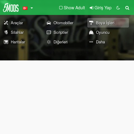
Show Adult
Giriş Yap
Araçlar
Otomobiller
Boya İşleri
Silahlar
Scriptler
Oyuncu
Haritalar
Diğerleri
Daha