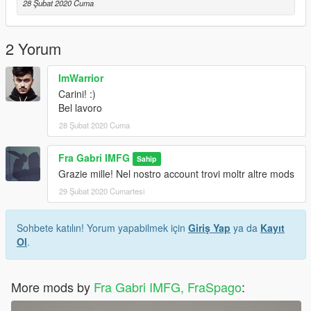
28 Şubat 2020 Cuma
2 Yorum
ImWarrior
Carini! :)
Bel lavoro
28 Şubat 2020 Cuma
Fra Gabri IMFG
Sahip
Grazie mille! Nel nostro account trovi moltr altre mods
29 Şubat 2020 Cumartesi
Sohbete katılın! Yorum yapabilmek için
Giriş Yap
ya da
Kayıt
Ol
.
More mods by
Fra Gabri IMFG, FraSpago
: