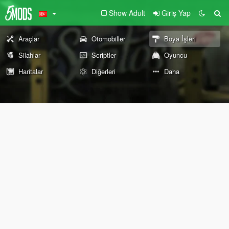
Show Adult
Giriş Yap
Araçlar
Otomobiller
Boya İşleri
Silahlar
Scriptler
Oyuncu
Haritalar
Diğerleri
Daha