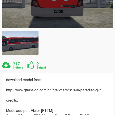
317
2
İndirme
Beğeni
download model from:
http://www.gtainside.com/en/gta5/cars/81040-paradiso-g7/
credits:
Modelado por: Victor [PTTM]