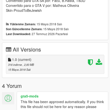
Convertido para GTA SA por: Facu, B.Rasta, Tis3D
Convertido para o GTA V por: Matheus Oliveira
Skin-ProudToBeJewish
15 Mayıs 2018 Salı
İlk Yüklenme Zamanı:
15 Mayıs 2018 Salı
Son Güncellenme Zamanı:
27 Temmuz 2026 Pazartesi
Last Downloaded:
All Versions
1.0
(current)
316 indirme
, 2,83 MB
15 Mayıs 2018 Salı
4 Yorum
gta5-mods
This file has been approved automatically. If you think
this file should not be here for any reason please