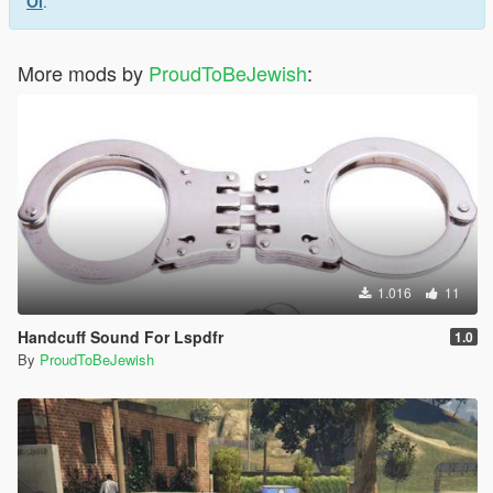
Ol
.
More mods by
ProudToBeJewish
:
1.016
11
Handcuff Sound For Lspdfr
1.0
By
ProudToBeJewish