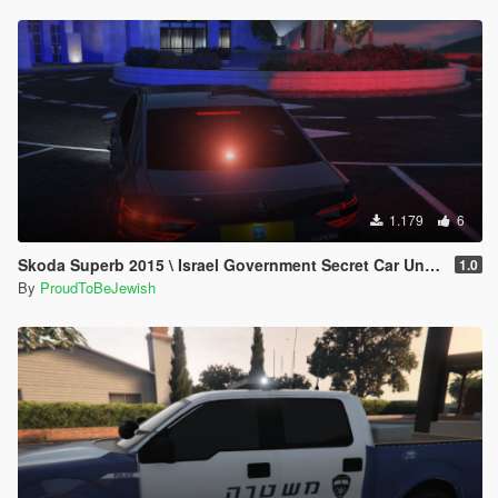
1.179
6
Skoda Superb 2015 \ Israel Government Secret Car Unmarked [Replace]
1.0
By
ProudToBeJewish