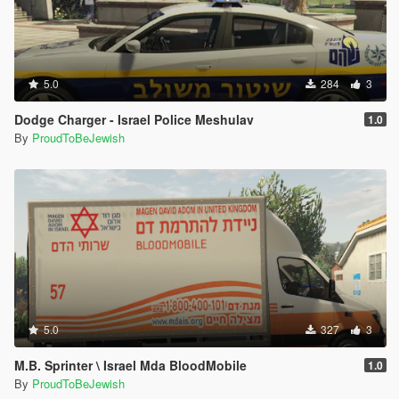
5.0
284
3
Dodge Charger - Israel Police Meshulav
1.0
By
ProudToBeJewish
5.0
327
3
M.B. Sprinter \ Israel Mda BloodMobile
1.0
By
ProudToBeJewish