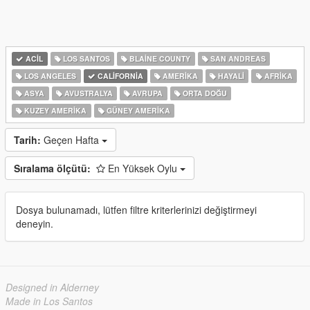
ACIL
LOS SANTOS
BLAINE COUNTY
SAN ANDREAS
LOS ANGELES
CALIFORNIA
AMERIKA
HAYALI
AFRIKA
ASYA
AVUSTRALYA
AVRUPA
ORTA DOĞU
KUZEY AMERIKA
GÜNEY AMERIKA
Tarih:
Geçen Hafta
Sıralama ölçütü:
En Yüksek Oylu
Dosya bulunamadı, lütfen filtre kriterlerinizi değiştirmeyi
deneyin.
Designed in Alderney
Made in Los Santos