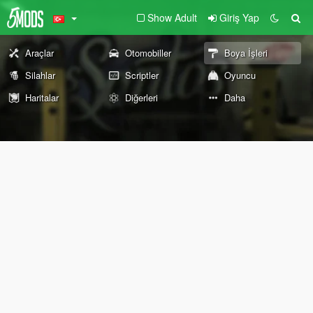
Show Adult
Giriş Yap
Araçlar
Otomobiller
Boya İşleri
Silahlar
Scriptler
Oyuncu
Haritalar
Diğerleri
Daha