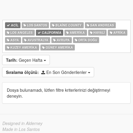
ACIL
LOS SANTOS
BLAINE COUNTY
SAN ANDREAS
LOS ANGELES
CALIFORNIA
AMERIKA
HAYALI
AFRIKA
ASYA
AVUSTRALYA
AVRUPA
ORTA DOĞU
KUZEY AMERIKA
GÜNEY AMERIKA
Tarih:
Geçen Hafta
Sıralama ölçütü:
En Son Gönderilenler
Dosya bulunamadı, lütfen filtre kriterlerinizi değiştirmeyi
deneyin.
Designed in Alderney
Made in Los Santos