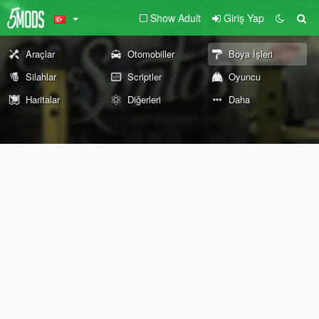
Show Adult
Giriş Yap
Araçlar
Otomobiller
Boya İşleri
Silahlar
Scriptler
Oyuncu
Haritalar
Diğerleri
Daha