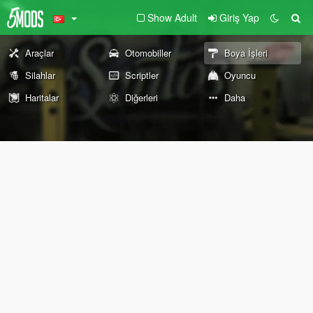
Show Adult
Giriş Yap
Araçlar
Otomobiller
Boya İşleri
Silahlar
Scriptler
Oyuncu
Haritalar
Diğerleri
Daha