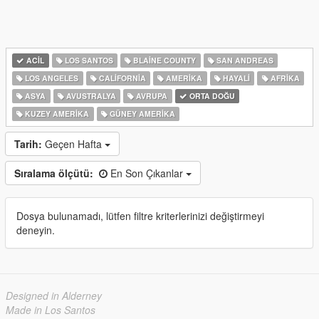
ACIL
LOS SANTOS
BLAINE COUNTY
SAN ANDREAS
LOS ANGELES
CALIFORNIA
AMERIKA
HAYALI
AFRIKA
ASYA
AVUSTRALYA
AVRUPA
ORTA DOĞU
KUZEY AMERIKA
GÜNEY AMERIKA
Tarih:
Geçen Hafta
Sıralama ölçütü:
En Son Çıkanlar
Dosya bulunamadı, lütfen filtre kriterlerinizi değiştirmeyi
deneyin.
Designed in Alderney
Made in Los Santos