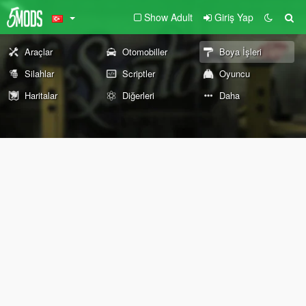
Show Adult
Giriş Yap
Araçlar
Otomobiller
Boya İşleri
Silahlar
Scriptler
Oyuncu
Haritalar
Diğerleri
Daha