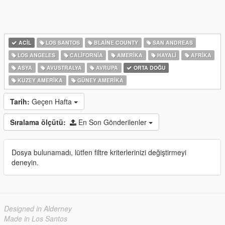
ACIL
LOS SANTOS
BLAINE COUNTY
SAN ANDREAS
LOS ANGELES
CALIFORNIA
AMERIKA
HAYALI
AFRIKA
ASYA
AVUSTRALYA
AVRUPA
ORTA DOĞU
KUZEY AMERIKA
GÜNEY AMERIKA
Tarih:
Geçen Hafta
Sıralama ölçütü:
En Son Gönderilenler
Dosya bulunamadı, lütfen filtre kriterlerinizi değiştirmeyi
deneyin.
Designed in Alderney
Made in Los Santos