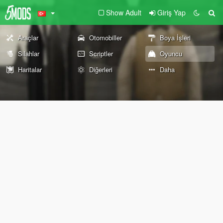
Show Adult
Giriş Yap
Araçlar
Otomobiller
Boya İşleri
Silahlar
Scriptler
Oyuncu
Haritalar
Diğerleri
Daha