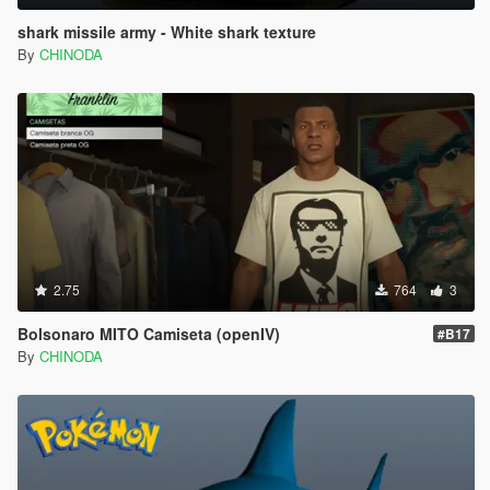
shark missile army - White shark texture
By
CHINODA
2.75
764
3
Bolsonaro MITO Camiseta (openIV)
#B17
By
CHINODA