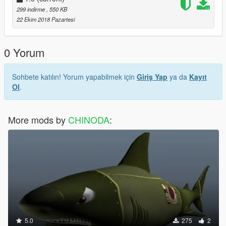
299 indirme
, 550 KB
22 Ekim 2018 Pazartesi
0 Yorum
Sohbete katılın! Yorum yapabilmek için
Giriş Yap
ya da
Kayıt
Ol
.
More mods by
CHINODA
:
5.0
275
2