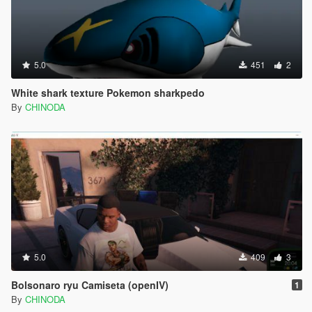
5.0
451
2
White shark texture Pokemon sharkpedo
By
CHINODA
5.0
409
3
Bolsonaro ryu Camiseta (openIV)
1
By
CHINODA