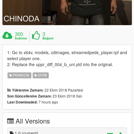
300
3
İndirme
Beğeni
1: Go to x64v, models, cdimages, streamedpeds_player.rpf and
select player one.
2: Replace the uppr_diff_004_b_uni.ytd into the original.
FRANKLIN
GIYIM
22 Ekim 2018 Pazartesi
İlk Yüklenme Zamanı:
23 Ekim 2018 Salı
Son Güncellenme Zamanı:
7 hours ago
Last Downloaded:
All Versions
1.0
(current)