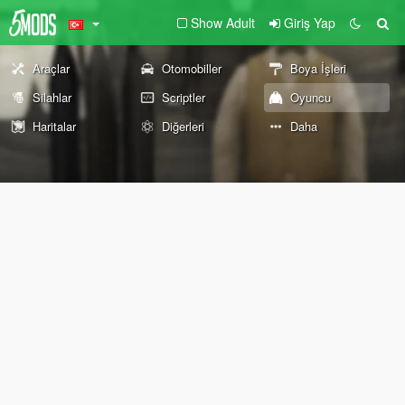
Show Adult
Giriş Yap
Araçlar
Otomobiller
Boya İşleri
Silahlar
Scriptler
Oyuncu
Haritalar
Diğerleri
Daha