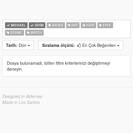
MICHAEL
GIYIM
SHOES
HAT
HAIR
EYES
DÖVME
WATCH
Tarih:
Dün
Sıralama ölçütü:
En Çok Beğenilen
Dosya bulunamadı, lütfen filtre kriterlerinizi değiştirmeyi
deneyin.
Designed in Alderney
Made in Los Santos