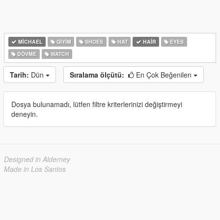
MICHAEL
GIYIM
SHOES
HAT
HAIR
EYES
DÖVME
WATCH
Tarih:
Dün
Sıralama ölçütü:
En Çok Beğenilen
Dosya bulunamadı, lütfen filtre kriterlerinizi değiştirmeyi
deneyin.
Designed in Alderney
Made in Los Santos