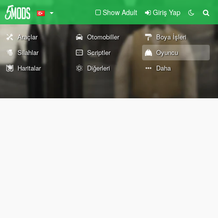
Show Adult
Giriş Yap
Araçlar
Otomobiller
Boya İşleri
Silahlar
Scriptler
Oyuncu
Haritalar
Diğerleri
Daha