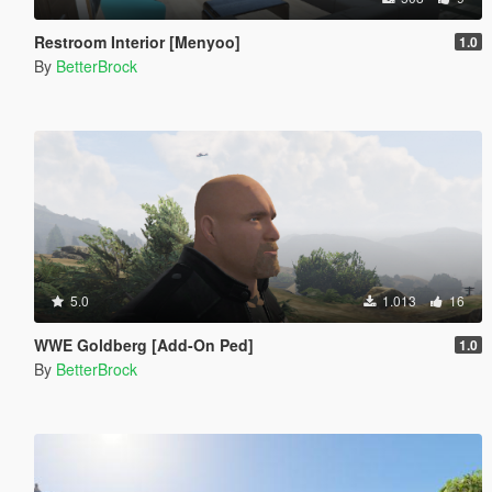
Restroom Interior [Menyoo]
1.0
By
BetterBrock
5.0
1.013
16
WWE Goldberg [Add-On Ped]
1.0
By
BetterBrock