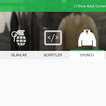
Show Adult
Conten
SILAHLAR
SCRIPTLER
OYUNCU