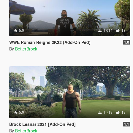
5.0
1.614
18
WWE Roman Reigns 2K22 (Add-On Ped)
1.0
By
BetterBrock
5.0
1.719
19
Brock Lesnar 2021 [Add-On Ped]
1.1
By
BetterBrock