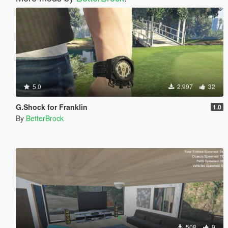
5.0
2.997
32
G.Shock for Franklin
1.0
By
BetterBrock
508
9