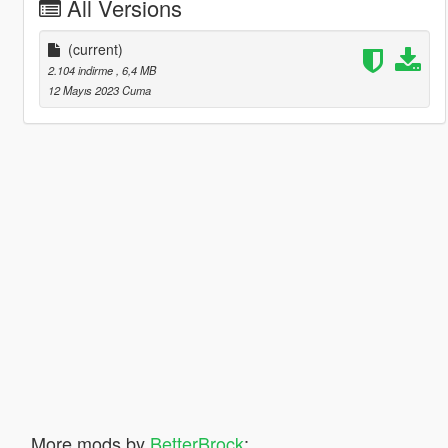
All Versions
(current)
2.104 indirme
, 6,4 MB
12 Mayıs 2023 Cuma
More mods by
BetterBrock
: