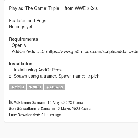
Play as 'The Game' Triple H from WWE 2K20.
Features and Bugs
No bugs yet.
Requirements
- OpenIV
- AddOnPeds DLC (https://www.gta5-mods.com/scripts/addonpeds-
Installation
1. Install using AddOnPeds.
2. Spawn using a trainer. Spawn name: 'tripleh'
GIYIM
SKIN
ADD-ON
12 Mayıs 2023 Cuma
İlk Yüklenme Zamanı:
12 Mayıs 2023 Cuma
Son Güncellenme Zamanı:
2 hours ago
Last Downloaded: