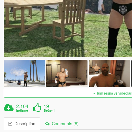
Tüm resim ve videoları
2.104
19
İndirme
Beğeni
Description
Comments (8)