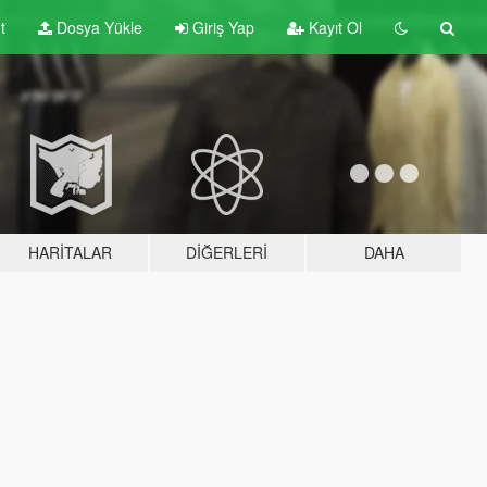
t
Dosya Yükle
Giriş Yap
Kayıt Ol
HARITALAR
DIĞERLERI
DAHA