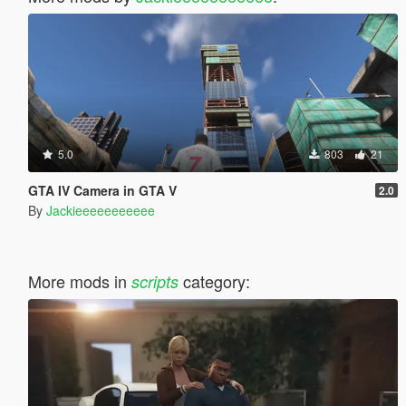
5.0
803
21
GTA IV Camera in GTA V
2.0
By
Jackieeeeeeeeeee
More mods in
category:
scripts