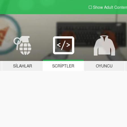
Show Adult
Conten
SILAHLAR
SCRIPTLER
OYUNCU