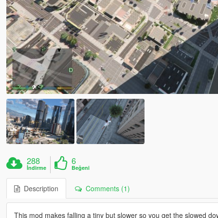
288
6
İndirme
Beğeni
Description
Comments (1)
This mod makes falling a tiny but slower so you get the slowed down