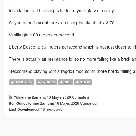
Installation: put the scripts folder in your gta v directory
All you need is scripthookv and scripthookdotnet v 3.70
Vanilla gtav: 60 meters persecond
Liberty Descent: 50 meters persecond which is not just closer to irl
There is actually air resintance lol so no more falling like a brick and
i reccomend playing with a ragdoll mod so no more horrid falling 
GAMEPLAY
OYUNCU
.NET
GTA IV
16 Mayıs 2026 Cumartesi
İlk Yüklenme Zamanı:
16 Mayıs 2026 Cumartesi
Son Güncellenme Zamanı:
16 hours ago
Last Downloaded: