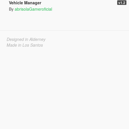
Vehicle Manager
v1.2
By
abrisolaGameroficial
Designed in Alderney
Made in Los Santos