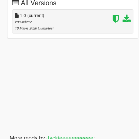
All Versions
1.0
(current)
288 indirme
16 Mayıs 2026 Cumartesi
More mods by
Jackieeeeeeeeeee
: