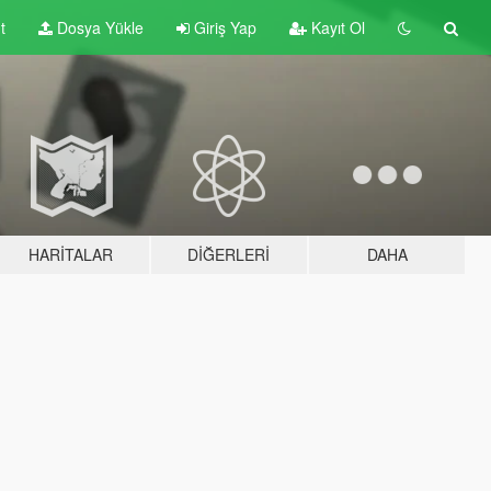
t
Dosya Yükle
Giriş Yap
Kayıt Ol
HARITALAR
DIĞERLERI
DAHA