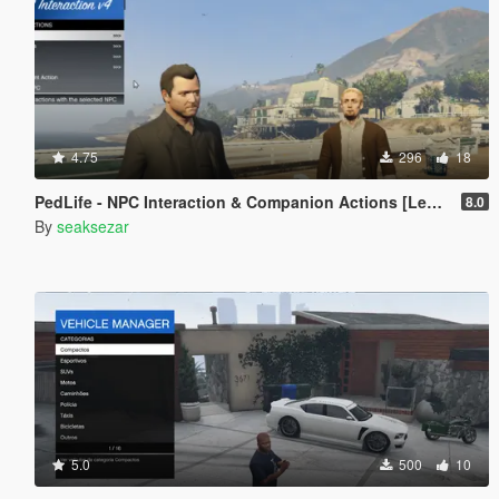
4.75
296
18
PedLife - NPC Interaction & Companion Actions [Legacy]
8.0
By
seaksezar
5.0
500
10