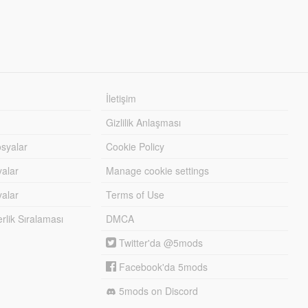
İletişim
Gizlilik Anlaşması
syalar
Cookie Policy
yalar
Manage cookie settings
alar
Terms of Use
lik Sıralaması
DMCA
Twitter'da @5mods
Facebook'da 5mods
5mods on Discord