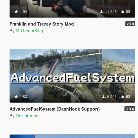
4.54
11.258
88
Franklin and Tracey Story Mod
v3.0
By
MrGamerKing
4.83
6.591
63
AdvancedFuelSystem (DashHook Support)
3.0.4
By
Lisztdreams