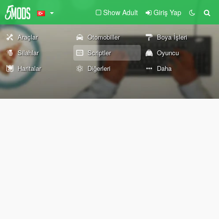
Show Adult
Giriş Yap
Araçlar
Otomobiller
Boya İşleri
Silahlar
Scriptler
Oyuncu
Haritalar
Diğerleri
Daha