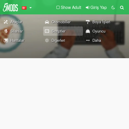
Show Adult
Giriş Yap
Araçlar
Otomobiller
Boya İşleri
Silahlar
Scriptler
Oyuncu
Haritalar
Diğerleri
Daha