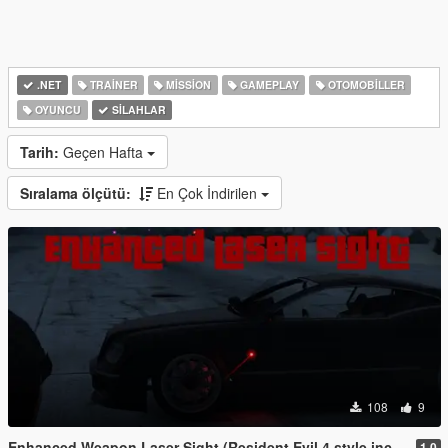
.NET
TRAINER
MISSION
GAMEPLAY
OTOMOBILLER
OYUNCU
SILAHLAR
Tarih:
Geçen Hafta
Sıralama ölçütü:
En Çok İndirilen
108
9
Enhanced Weapon Laser Sight (Resident Evil 4 style included)
1.0