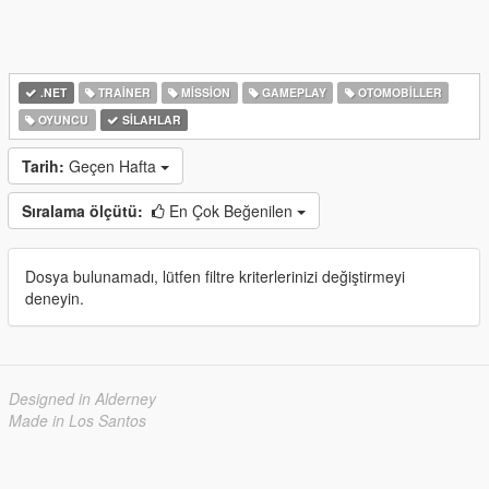
.NET
TRAINER
MISSION
GAMEPLAY
OTOMOBILLER
OYUNCU
SILAHLAR
Tarih:
Geçen Hafta
Sıralama ölçütü:
En Çok Beğenilen
Dosya bulunamadı, lütfen filtre kriterlerinizi değiştirmeyi
deneyin.
Designed in Alderney
Made in Los Santos