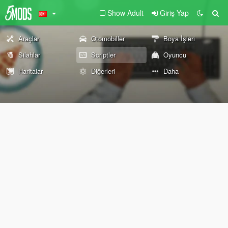
Show Adult
Giriş Yap
Araçlar
Otomobiller
Boya İşleri
Silahlar
Scriptler
Oyuncu
Haritalar
Diğerleri
Daha