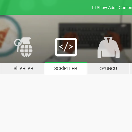
Show Adult
Conten
SILAHLAR
SCRIPTLER
OYUNCU