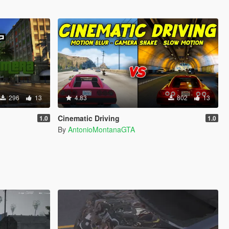
296
13
4.83
802
13
Cinematic Driving
1.0
1.0
By
AntonioMontanaGTA