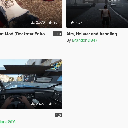
2.579
35
4.67
star Editor Support) [Legacy & Enhanced]
Aim, Holster and handling
1.10
By
BrandonDB47
2.427
29
1.0
ntanaGTA