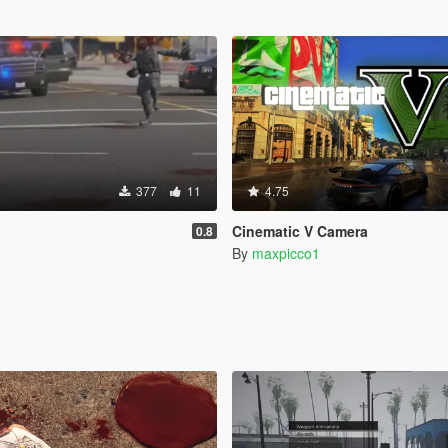
377
11
4.75
Cinematic V Camera
0.8
By
maxpicco1