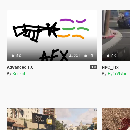
5.0
231
15
5.0
Advanced FX
NPC_Fix
1.0
By
Koukol
By
HylixVision