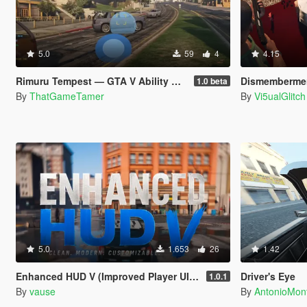
5.0
59
4
4.15
Rimuru Tempest — GTA V Ability Mod beta
Dismemberment Mod (Rock
1.0 beta
By
ThatGameTamer
By
Vi5ualGlitch
5.0
1.653
26
1.42
Enhanced HUD V (Improved Player UI, Speedometer & Built-in Turn Signals)
Driver's Eye
1.0.1
By
vause
By
AntonioMo