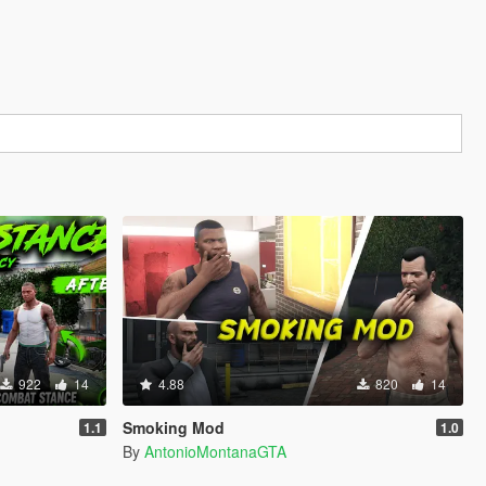
922
14
4.88
820
14
Smoking Mod
1.1
1.0
By
AntonioMontanaGTA