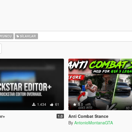
YUNCU
SILAHLAR
1.434
61
5.0
or+
Anti Combat Stance
1.0
By
AntonioMontanaGTA