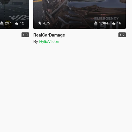
297
12
4.75
1.384
16
RealCarDamage
1.0
1.2
By
HylixVision