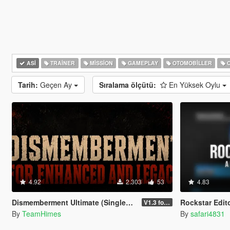
ASI
TRAINER
MISSION
GAMEPLAY
OTOMOBILLER
O
Tarih:
Geçen Ay
Sıralama ölçütü:
En Yüksek Oylu
4.92
2.303
53
4.83
Dismemberment Ultimate (Singleplayer) for Enhanced & Legacy
Rockstar Edit
V1.3 for Enhanced
By
TeamHimes
By
safari4831