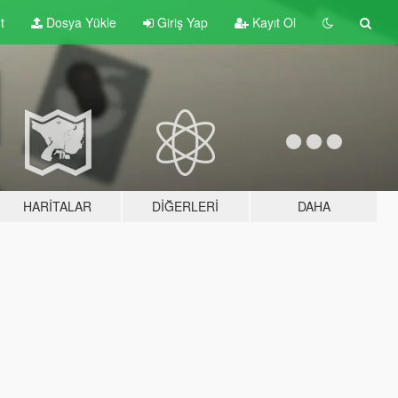
t
Dosya Yükle
Giriş Yap
Kayıt Ol
HARITALAR
DIĞERLERI
DAHA