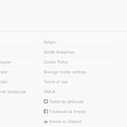
İletişim
Gizlilik Anlaşması
syalar
Cookie Policy
yalar
Manage cookie settings
alar
Terms of Use
lik Sıralaması
DMCA
Twitter'da @5mods
Facebook'da 5mods
5mods on Discord