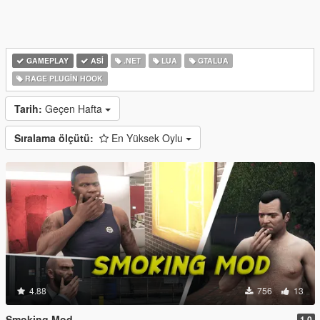
GAMEPLAY
ASI
.NET
LUA
GTALUA
RAGE PLUGIN HOOK
Tarih:
Geçen Hafta
Sıralama ölçütü:
En Yüksek Oylu
4.88
756
13
Smoking Mod
1.0