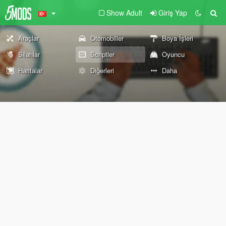
Show Adult
Giriş Yap
Araçlar
Otomobiller
Boya İşleri
Silahlar
Scriptler
Oyuncu
Haritalar
Diğerleri
Daha