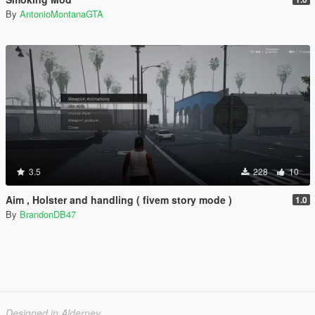
By
AntonioMontanaGTA
3.5
228
10
Aim , Holster and handling ( fivem story mode )
1.0
By
BrandonDB47
Designed in Alderney