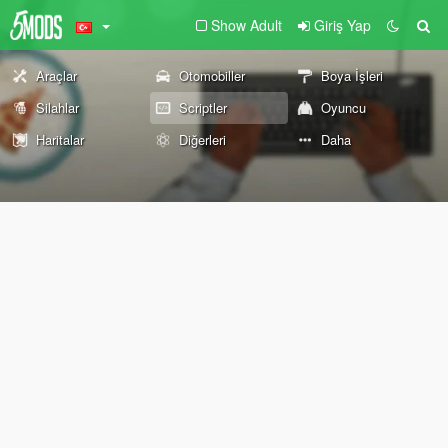
Show Adult
Giriş Yap
Araçlar
Otomobiller
Boya İşleri
Silahlar
Scriptler
Oyuncu
Haritalar
Diğerleri
Daha