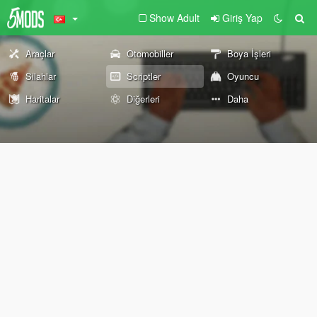
Show Adult
Giriş Yap
Araçlar
Otomobiller
Boya İşleri
Silahlar
Scriptler
Oyuncu
Haritalar
Diğerleri
Daha