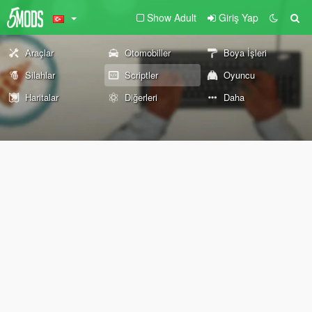
Show Adult
Giriş Yap
Araçlar
Otomobiller
Boya İşleri
Silahlar
Scriptler
Oyuncu
Haritalar
Diğerleri
Daha