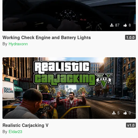
87
8
Working Check Engine and Battery Lights
1.0.0
By
Hydraxonn
5
0
Realistic Carjacking V
v1.0
By
Eldar23