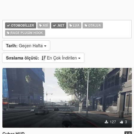
OTOMOBILLER
ASI
.NET
LUA
GTALUA
RAGE PLUGIN HOOK
Tarih:
Geçen Hafta
Sıralama ölçütü:
En Çok İndirilen
127
3
Cyber HUD
1.0