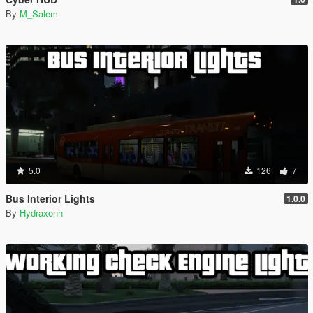
By
M_Salem
5.0
126
7
Bus Interior Lights
1.0.0
By
Hydraxonn