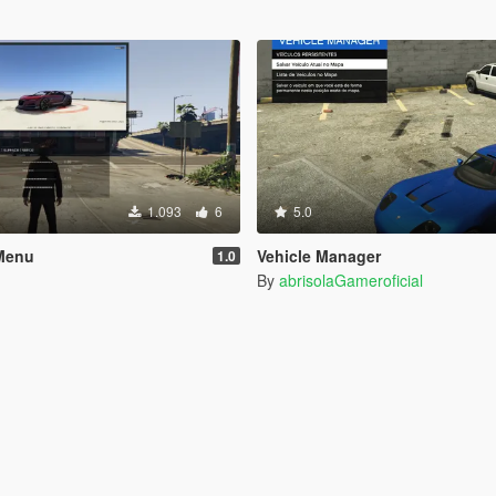
1.093
6
5.0
Menu
Vehicle Manager
1.0
By
abrisolaGameroficial