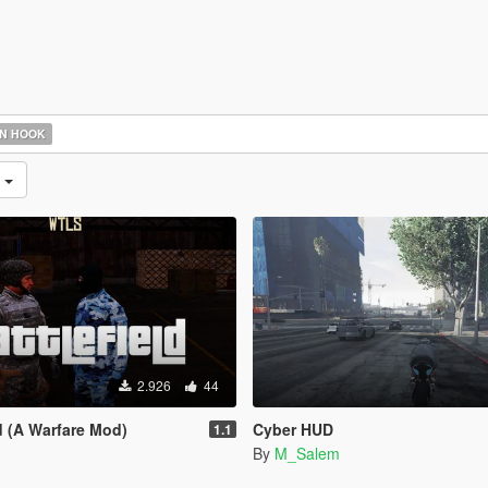
N HOOK
r
2.926
44
d (A Warfare Mod)
Cyber HUD
1.1
By
M_Salem