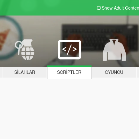
Show Adult
Conten
SILAHLAR
SCRIPTLER
OYUNCU