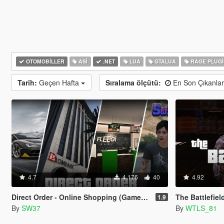
OTOMOBILLER
ASI
.NET
LUA
GTALUA
RAGE PLUGI
Tarih:
Geçen Hafta
Sıralama ölçütü:
En Son Çıkanla
4.7
4.176
40
4.92
Direct Order - Online Shopping (Gameplay Overhaul)
The Battlefiel
1.9
By
SW37
By
WTLS_81