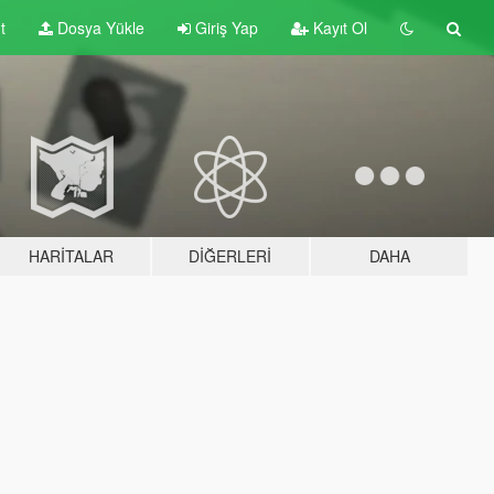
t
Dosya Yükle
Giriş Yap
Kayıt Ol
HARITALAR
DIĞERLERI
DAHA