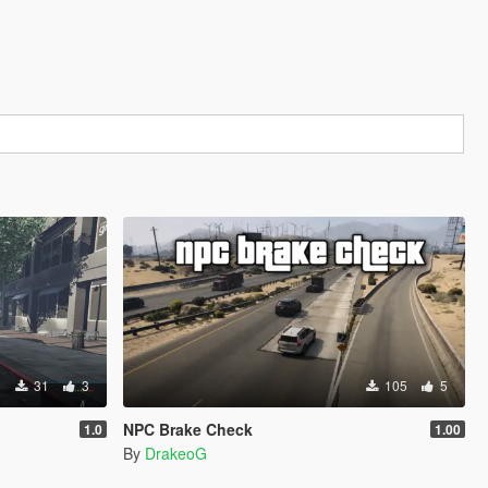
31
3
105
5
NPC Brake Check
1.0
1.00
By
DrakeoG