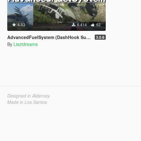
4.83
6.414
62
AdvancedFuelSystem (DashHook Support)
3.0.6
By
Lisztdreams
Designed in Alderney
Made in Los Santos