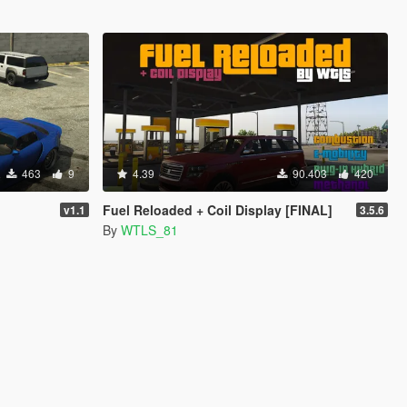
463
9
4.39
90.403
420
Fuel Reloaded + Coil Display [FINAL]
v1.1
3.5.6
By
WTLS_81