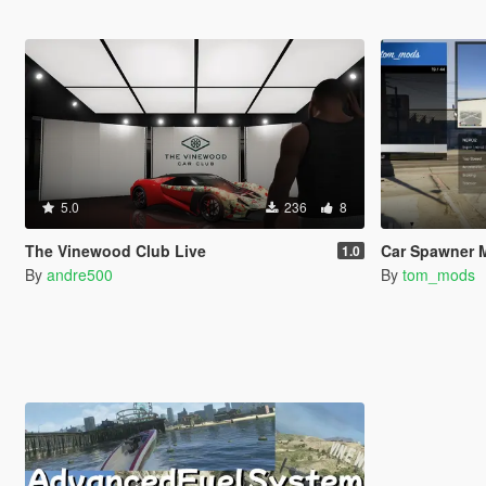
5.0
236
8
The Vinewood Club Live
Car Spawner 
1.0
By
andre500
By
tom_mods