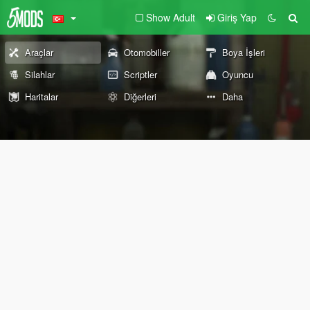
Show Adult
Giriş Yap
Araçlar
Otomobiller
Boya İşleri
Silahlar
Scriptler
Oyuncu
Haritalar
Diğerleri
Daha