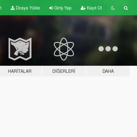
t
Dosya Yükle
Giriş Yap
Kayıt Ol
HARITALAR
DIĞERLERI
DAHA