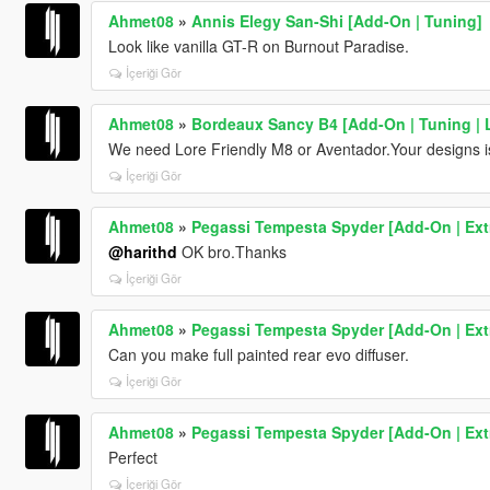
Ahmet08
»
Annis Elegy San-Shi [Add-On | Tuning]
Look like vanilla GT-R on Burnout Paradise.
İçeriği Gör
Ahmet08
»
Bordeaux Sancy B4 [Add-On | Tuning | L
We need Lore Friendly M8 or Aventador.Your designs i
İçeriği Gör
Ahmet08
»
Pegassi Tempesta Spyder [Add-On | Extr
@harithd
OK bro.Thanks
İçeriği Gör
Ahmet08
»
Pegassi Tempesta Spyder [Add-On | Extr
Can you make full painted rear evo diffuser.
İçeriği Gör
Ahmet08
»
Pegassi Tempesta Spyder [Add-On | Extr
Perfect
İçeriği Gör