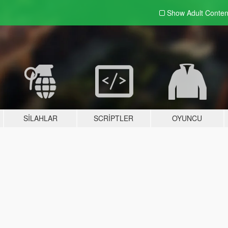
Show Adult
Conten
SILAHLAR
SCRIPTLER
OYUNCU