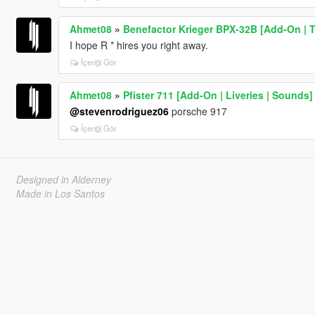
Ahmet08
»
Benefactor Krieger BPX-32B [Add-On | T
I hope R * hires you right away.
İçeriği Gör
Ahmet08
»
Pfister 711 [Add-On | Liveries | Sounds]
@stevenrodriguez06
porsche 917
İçeriği Gör
Designed in Alderney
Made in Los Santos