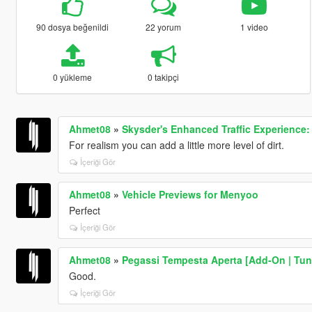
90 dosya beğenildi
22 yorum
1 video
0 yükleme
0 takipçi
Ahmet08
»
Skysder's Enhanced Traffic Experience: 
For realism you can add a little more level of dirt.
İçeriği Gör
Ahmet08
»
Vehicle Previews for Menyoo
Perfect
İçeriği Gör
Ahmet08
»
Pegassi Tempesta Aperta [Add-On | Tun
Good.
İçeriği Gör