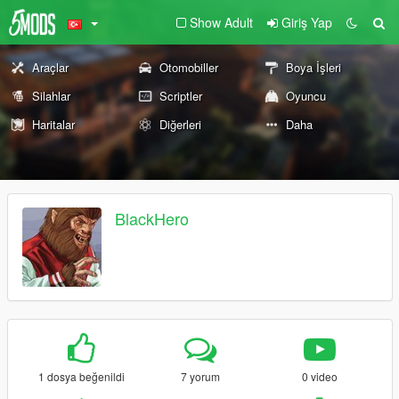
Show Adult
Giriş Yap
Araçlar
Otomobiller
Boya İşleri
Silahlar
Scriptler
Oyuncu
Haritalar
Diğerleri
Daha
BlackHero
1 dosya beğenildi
7 yorum
0 video