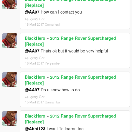
[Replace]
@AA97
How can I contact you
İçeriği Gör
18 Mart 2017 Cumartesi
BlackHero
»
2012 Range Rover Supercharged
[Replace]
@AA97
Thats ok but it would be very helpful
İçeriği Gör
16 Mart 2017 Perşembe
BlackHero
»
2012 Range Rover Supercharged
[Replace]
@AA97
Do u know how to do
İçeriği Gör
15 Mart 2017 Çarşamba
BlackHero
»
2012 Range Rover Supercharged
[Replace]
@Abhi123
I want To learnn too