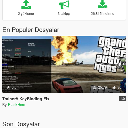
2 yükleme
3 takipçi
26.815 indirme
En Popüler Dosyalar
5.0
25.794
30
TrainerV KeyBinding Fix
1.0
By
BlackHero
Son Dosyalar