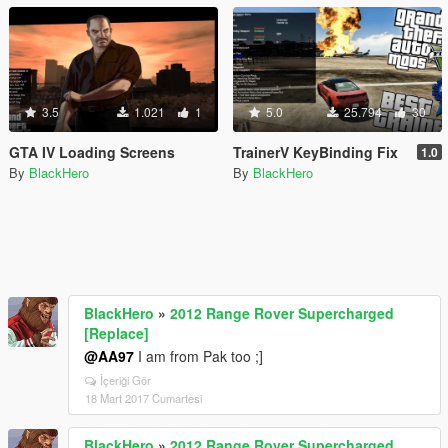
3.5
1.021
1
5.0
25.794
30
GTA IV Loading Screens
TrainerV KeyBinding Fix
1.0
By
BlackHero
By
BlackHero
BlackHero
»
2012 Range Rover Supercharged
[Replace]
@AA97
I am from Pak too ;]
İçeriği Gör
18 Mart 2017 Cumartesi
BlackHero
»
2012 Range Rover Supercharged