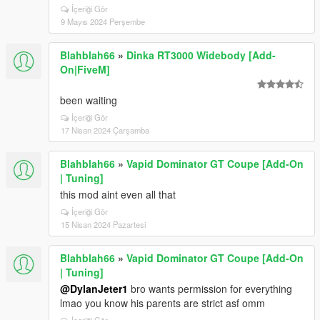
İçeriği Gör
9 Mayıs 2024 Perşembe
Blahblah66
»
Dinka RT3000 Widebody [Add-
On|FiveM]
been waiting
İçeriği Gör
17 Nisan 2024 Çarşamba
Blahblah66
»
Vapid Dominator GT Coupe [Add-On
| Tuning]
this mod aint even all that
İçeriği Gör
15 Nisan 2024 Pazartesi
Blahblah66
»
Vapid Dominator GT Coupe [Add-On
| Tuning]
@DylanJeter1
bro wants permission for everything
lmao you know his parents are strict asf omm