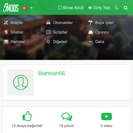
Show Adult
Giriş Yap
Araçlar
Otomobiller
Boya İşleri
Silahlar
Scriptler
Oyuncu
Haritalar
Diğerleri
Daha
Blahblah66
13 dosya beğenildi
19 yorum
0 video