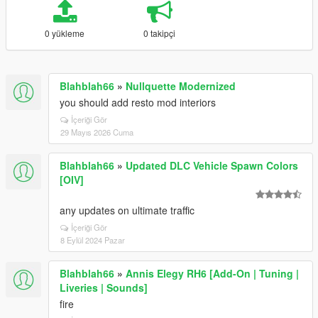
0 yükleme
0 takipçi
Blahblah66
»
Nullquette Modernized
you should add resto mod interiors
İçeriği Gör
29 Mayıs 2026 Cuma
Blahblah66
»
Updated DLC Vehicle Spawn Colors
[OIV]
any updates on ultimate traffic
İçeriği Gör
8 Eylül 2024 Pazar
Blahblah66
»
Annis Elegy RH6 [Add-On | Tuning |
Liveries | Sounds]
fire