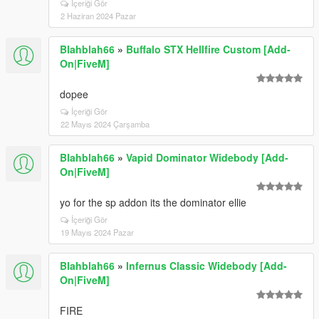
İçeriği Gör
2 Haziran 2024 Pazar
Blahblah66
»
Buffalo STX Hellfire Custom [Add-
On|FiveM]
dopee
İçeriği Gör
22 Mayıs 2024 Çarşamba
Blahblah66
»
Vapid Dominator Widebody [Add-
On|FiveM]
yo for the sp addon its the dominator ellie
İçeriği Gör
19 Mayıs 2024 Pazar
Blahblah66
»
Infernus Classic Widebody [Add-
On|FiveM]
FIRE