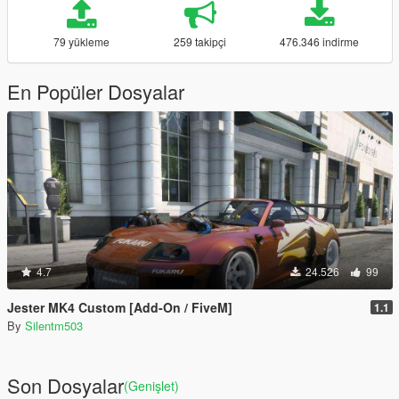
79 yükleme
259 takipçi
476.346 indirme
En Popüler Dosyalar
4.7
24.526
99
Jester MK4 Custom [Add-On / FiveM]
1.1
By
Silentm503
Son Dosyalar
(Genişlet)