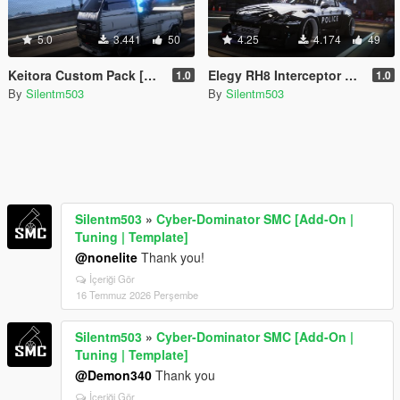
5.0
3.441
50
4.25
4.174
49
Keitora Custom Pack [Add-On | Tuning | Template]
Elegy RH8 Interceptor Custom [Add-On | Tuning | Template]
1.0
1.0
By
Silentm503
By
Silentm503
Silentm503
»
Cyber-Dominator SMC [Add-On |
Tuning | Template]
@nonelite
Thank you!
İçeriği Gör
16 Temmuz 2026 Perşembe
Silentm503
»
Cyber-Dominator SMC [Add-On |
Tuning | Template]
@Demon340
Thank you
İçeriği Gör