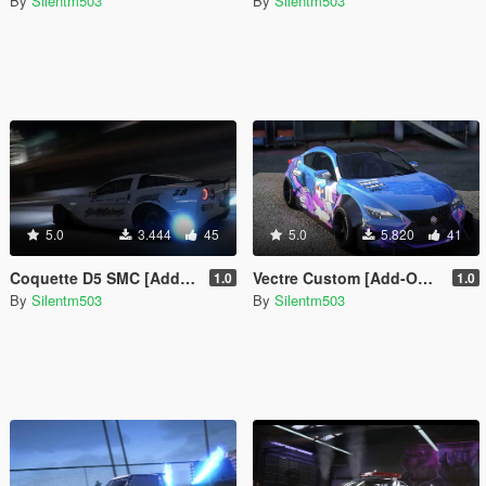
By
Silentm503
By
Silentm503
5.0
3.444
45
5.0
5.820
41
Coquette D5 SMC [Add-On | Tuning | Template]
Vectre Custom [Add-On | Tuning | Template]
1.0
1.0
By
Silentm503
By
Silentm503