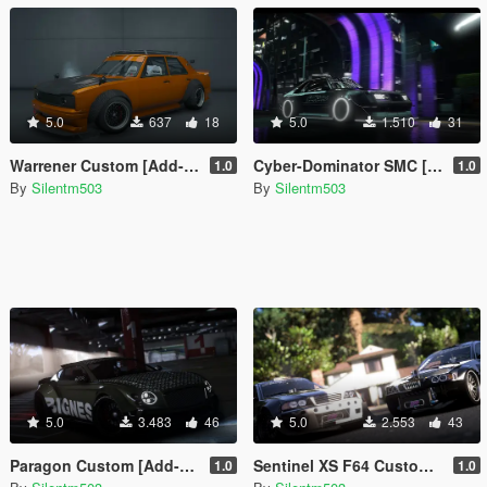
5.0
637
18
5.0
1.510
31
Warrener Custom [Add-On | Tuning | Template]
Cyber-Dominator SMC [Add-On | Tuning | Template]
1.0
1.0
By
Silentm503
By
Silentm503
5.0
3.483
46
5.0
2.553
43
Paragon Custom [Add-On | Tuning | Template]
Sentinel XS F64 Custom [Add-On | Tuning | Template]
1.0
1.0