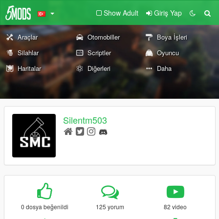
Show Adult
Giriş Yap
Araçlar
Otomobiller
Boya İşleri
Silahlar
Scriptler
Oyuncu
Haritalar
Diğerleri
Daha
Silentm503
0 dosya beğenildi
125 yorum
82 video