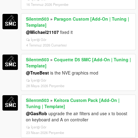
16 Temmuz 2026 Perşembe
Silentm503
»
Paragon Custom [Add-On | Tuning |
Template]
@Michael21107
fixed it
İçeriği Gör
4 Temmuz 2026 Cumartesi
Silentm503
»
Coquette D5 SMC [Add-On | Tuning |
Template]
@TrueBest
is the NVE graphics mod
İçeriği Gör
28 Mayıs 2026 Perşembe
Silentm503
»
Keitora Custom Pack [Add-On |
Tuning | Template]
@GasRob
upgrade the air filters and use x to boost
on keyboard and A on controller
İçeriği Gör
23 Nisan 2026 Perşembe