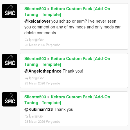
Silentm503
»
Keitora Custom Pack [Add-On |
Tuning | Template]
@keicarlover
you schizo or sum? I've never seen
you comment on any of my mods and only mods can
delete comments
İçeriği Gör
23 Nisan 2026 Perşembe
Silentm503
»
Keitora Custom Pack [Add-On |
Tuning | Template]
@Angelotheprince
Thank you!
İçeriği Gör
23 Nisan 2026 Perşembe
Silentm503
»
Keitora Custom Pack [Add-On |
Tuning | Template]
@Kukiman123
Thank you!
İçeriği Gör
23 Nisan 2026 Perşembe