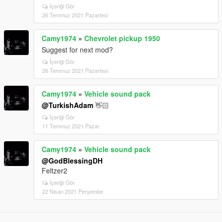
İçeriği Gör
26 Temmuz 2021 Pazartesi
Camy1974
»
Chevrolet pickup 1950
Suggest for next mod?
İçeriği Gör
26 Temmuz 2021 Pazartesi
Camy1974
»
Vehicle sound pack
@TurkishAdam
👋🏻
İçeriği Gör
11 Temmuz 2021 Pazar
Camy1974
»
Vehicle sound pack
@GodBlessingDH
Feltzer2
İçeriği Gör
22 Nisan 2021 Perşembe