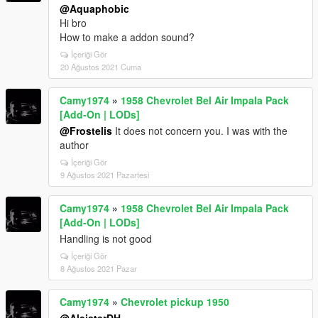
@Aquaphobic
Hi bro
How to make a addon sound?
İçeriği Gör
20 Ağustos 2021 Cuma
Camy1974
»
1958 Chevrolet Bel Air Impala Pack
[Add-On | LODs]
@Frostelis
It does not concern you. I was with the
author
İçeriği Gör
9 Ağustos 2021 Pazartesi
Camy1974
»
1958 Chevrolet Bel Air Impala Pack
[Add-On | LODs]
Handling is not good
İçeriği Gör
8 Ağustos 2021 Pazar
Camy1974
»
Chevrolet pickup 1950