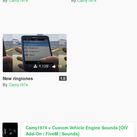
By
Camy1974
By
Camy1974
1.128
18
New ringtones
1.0
By
Camy1974
Camy1974
»
Custom Vehicle Engine Sounds [OIV
Add-On / FiveM | Sounds]