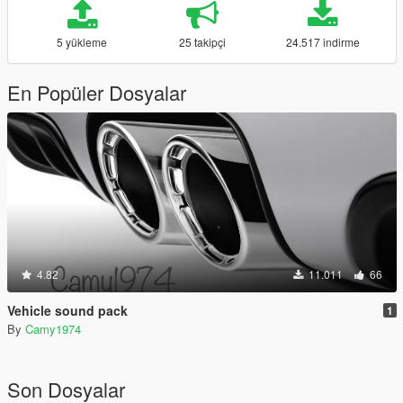
5 yükleme
25 takipçi
24.517 indirme
En Popüler Dosyalar
4.82
11.011
66
Vehicle sound pack
1
By
Camy1974
Son Dosyalar