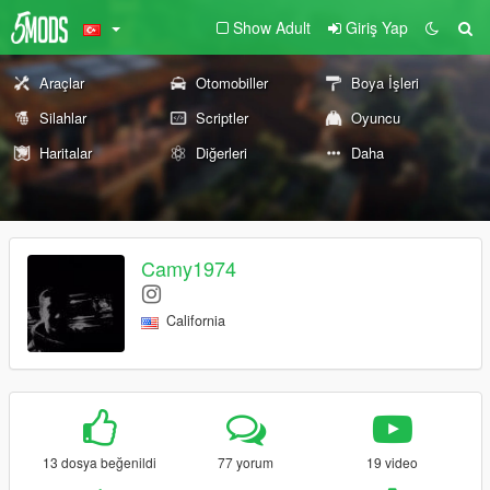
Show Adult
Giriş Yap
Araçlar
Otomobiller
Boya İşleri
Silahlar
Scriptler
Oyuncu
Haritalar
Diğerleri
Daha
Camy1974
California
13 dosya beğenildi
77 yorum
19 video