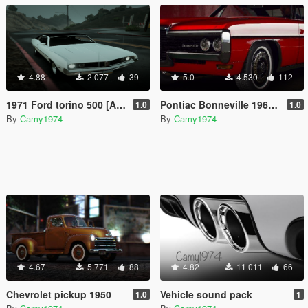
4.88
2.077
39
5.0
4.530
112
1971 Ford torino 500 [Add-On]
Pontiac Bonneville 1968 [Add-On]
1.0
1.0
By
Camy1974
By
Camy1974
4.67
5.771
88
4.82
11.011
66
Chevrolet pickup 1950
Vehicle sound pack
1.0
1