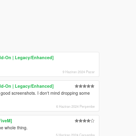
dd-On | Legacy/Enhanced]
9 Haziran 2024 Pazar
dd-On | Legacy/Enhanced]
e good screenshots. I don't mind dropping some
6 Haziran 2024 Perşembe
FiveM]
he whole thing.
5 Haziran 2024 Çarşamba