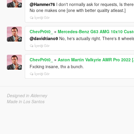
@Hammer76
I don't normally ask for requests, Is th
No one makes one [one with better quality atleast.]
İçeriği Gör
ChevPr0t0_
»
Mercedes-Benz G63 AMG 10x10 Custo
@davidtiano9
No, he's actually right. There's 8 wheels
İçeriği Gör
ChevPr0t0_
»
Aston Martin Valkyrie AMR Pro 2022 
Fxcking insane, thx a bunch.
İçeriği Gör
Designed in Alderney
Made in Los Santos