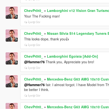
ChevPr0t0_
»
Lamborghini v12 Vision Gran Turism
Your The Fxcking man!
İçeriği Gör
ChevPr0t0_
»
Nissan Silvia S14 Legendary Tuners E
This looks dope, thank you👍
İçeriği Gör
ChevPr0t0_
»
Lamborghini Egoista [Add-On]
@Hammer76
Thank you, Appreciate you bro!
İçeriği Gör
ChevPr0t0_
»
Mercedes-Benz G63 AMG 10x10 Custo
@Hammer76
fair. I almost forgot. I have Model from 
be better I think.
İçeriği Gör
ChevPr0t0_
»
Mercedes-Benz G63 AMG 10x10 Custo