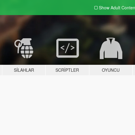
Show Adult
Conten
SILAHLAR
SCRIPTLER
OYUNCU