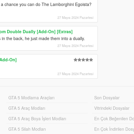
ere a chance you can do The Lamborghini Egoista?
27 Mayıs 2024 Pazartesi
m Double Dually [Add-On] [Extras]
 in the back, he just made them into a dually.
27 Mayıs 2024 Pazartesi
[Add-On]
27 Mayıs 2024 Pazartesi
GTA 5 Modlama Araçları
Son Dosyalar
GTA 5 Araç Modları
Vitrindeki Dosyalar
GTA 5 Araç Boya İşleri Modları
En Çok Beğenilen Do
GTA 5 Silah Modları
En Çok İndirilen Dos