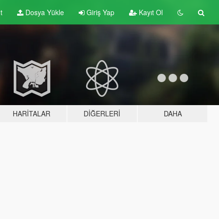
t
Dosya Yükle
Giriş Yap
Kayıt Ol
HARITALAR
DIĞERLERI
DAHA