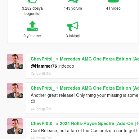
3.282 dosya
143 yorum
41 video
beğenildi
0 yükleme
3 takipçi
ChevPr0t0_
»
Mercedes AMG One Forza Edition [A
@Hammer76
indeedo
İçeriği Gör
ChevPr0t0_
»
Mercedes AMG One Forza Edition [A
Another great release! Only thing your missing is som
😉
İçeriği Gör
ChevPr0t0_
»
2024 Rolls-Royce Spectre [Add-On | 
Cool Release, not a fan of the Customize a car to get t
İçeriği Gör