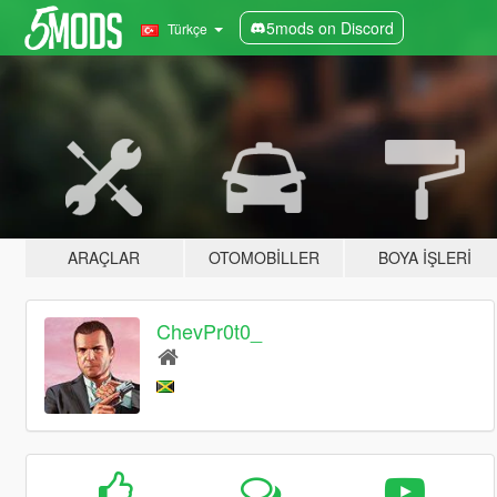
5mods on Discord
Türkçe
ARAÇLAR
OTOMOBILLER
BOYA İŞLERI
ChevPr0t0_