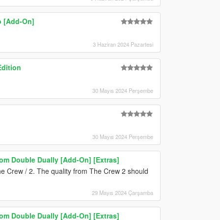
o [Add-On]
3 Haziran 2024 Pazartesi
dition
30 Mayıs 2024 Perşembe
30 Mayıs 2024 Perşembe
m Double Dually [Add-On] [Extras]
The Crew / 2. The quality from The Crew 2 should
29 Mayıs 2024 Çarşamba
m Double Dually [Add-On] [Extras]