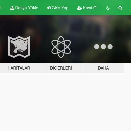
t
Dosya Yükle
Giriş Yap
Kayıt Ol
HARITALAR
DIĞERLERI
DAHA