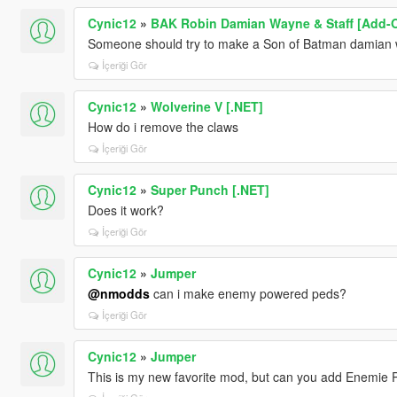
Cynic12
»
BAK Robin Damian Wayne & Staff [Add-
Someone should try to make a Son of Batman damian w
İçeriği Gör
Cynic12
»
Wolverine V [.NET]
How do i remove the claws
İçeriği Gör
Cynic12
»
Super Punch [.NET]
Does it work?
İçeriği Gör
Cynic12
»
Jumper
@nmodds
can i make enemy powered peds?
İçeriği Gör
Cynic12
»
Jumper
This is my new favorite mod, but can you add Enemie 