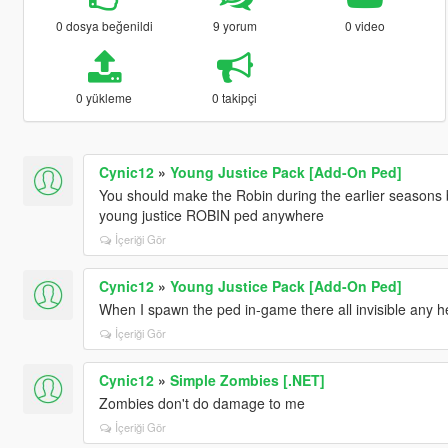
0 dosya beğenildi
9 yorum
0 video
0 yükleme
0 takipçi
Cynic12
»
Young Justice Pack [Add-On Ped]
You should make the Robin during the earlier seasons 
young justice ROBIN ped anywhere
İçeriği Gör
Cynic12
»
Young Justice Pack [Add-On Ped]
When I spawn the ped in-game there all invisible any h
İçeriği Gör
Cynic12
»
Simple Zombies [.NET]
Zombies don't do damage to me
İçeriği Gör