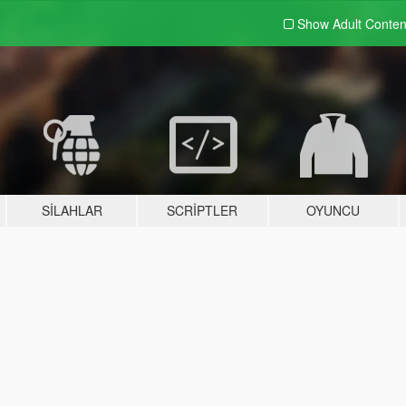
Show Adult
Conten
SILAHLAR
SCRIPTLER
OYUNCU