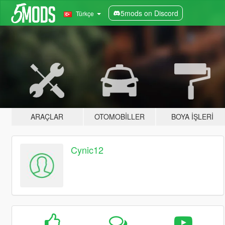
5mods on Discord
Türkçe
ARAÇLAR
OTOMOBILLER
BOYA İŞLERI
Cynic12