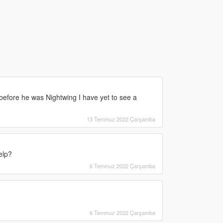
before he was Nightwing I have yet to see a
13 Temmuz 2022 Çarşamba
elp?
6 Temmuz 2022 Çarşamba
6 Temmuz 2022 Çarşamba