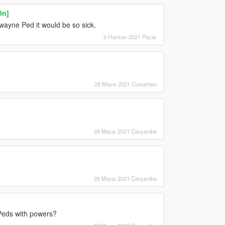
On]
ayne Ped it would be so sick.
6 Haziran 2021 Pazar
29 Mayıs 2021 Cumartesi
26 Mayıs 2021 Çarşamba
26 Mayıs 2021 Çarşamba
Peds with powers?