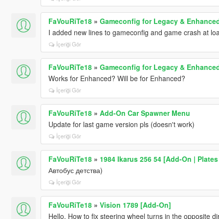
FaVouRiTe18
»
Gameconfig for Legacy & Enhance
I added new lines to gameconfig and game crash at load
İçeriği Gör
FaVouRiTe18
»
Gameconfig for Legacy & Enhance
Works for Enhanced? Will be for Enhanced?
İçeriği Gör
FaVouRiTe18
»
Add-On Car Spawner Menu
Update for last game version pls (doesn't work)
İçeriği Gör
FaVouRiTe18
»
1984 Ikarus 256 54 [Add-On | Plates 
Автобус детства)
İçeriği Gör
FaVouRiTe18
»
Vision 1789 [Add-On]
Hello. How to fix steering wheel turns in the opposite di