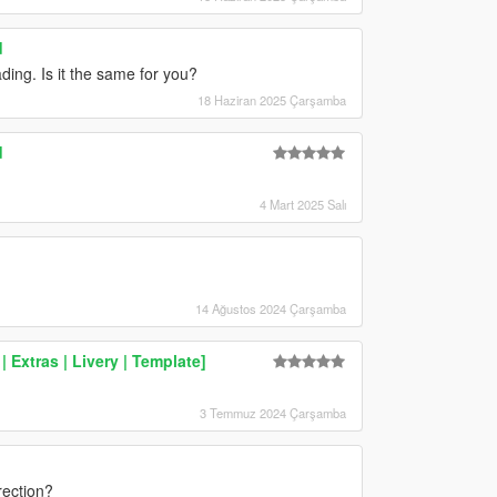
d
ing. Is it the same for you?
18 Haziran 2025 Çarşamba
d
4 Mart 2025 Salı
14 Ağustos 2024 Çarşamba
| Extras | Livery | Template]
3 Temmuz 2024 Çarşamba
rection?