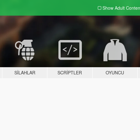
Show Adult
Conten
SILAHLAR
SCRIPTLER
OYUNCU