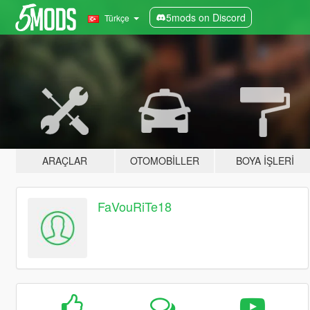
5mods on Discord
Türkçe
ARAÇLAR
OTOMOBILLER
BOYA İŞLERI
FaVouRiTe18