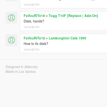
İçeriği Gör
FaVouRiTe18
»
Togg T10F [Replace | Add-On]
Dials, hands?
İçeriği Gör
FaVouRiTe18
»
Lamborghini Calà 1995
How to fix dials?
İçeriği Gör
Designed in Alderney
Made in Los Santos