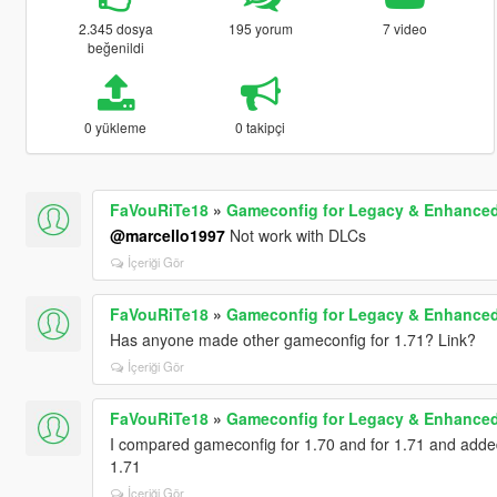
2.345 dosya
195 yorum
7 video
beğenildi
0 yükleme
0 takipçi
FaVouRiTe18
»
Gameconfig for Legacy & Enhance
@marcello1997
Not work with DLCs
İçeriği Gör
FaVouRiTe18
»
Gameconfig for Legacy & Enhance
Has anyone made other gameconfig for 1.71? Link?
İçeriği Gör
FaVouRiTe18
»
Gameconfig for Legacy & Enhance
I compared gameconfig for 1.70 and for 1.71 and adde
1.71
İçeriği Gör