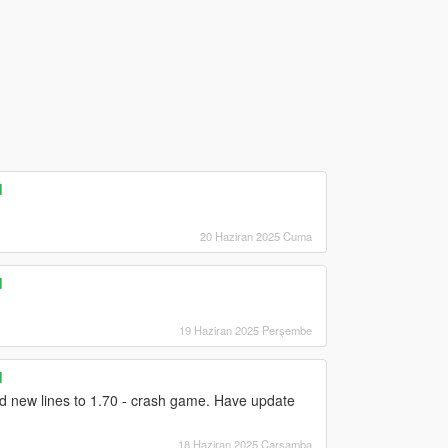
d
20 Haziran 2025 Cuma
d
19 Haziran 2025 Perşembe
d
d new lines to 1.70 - crash game. Have update
18 Haziran 2025 Çarşamba