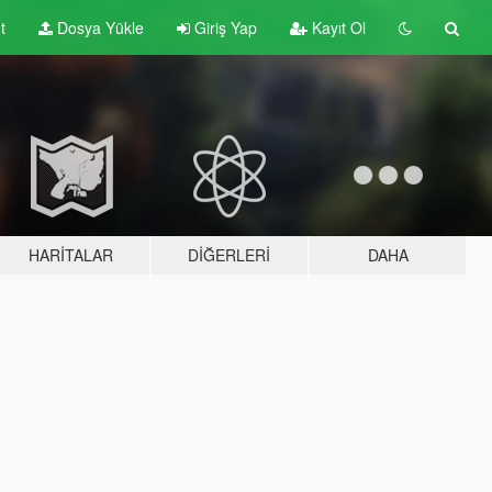
t
Dosya Yükle
Giriş Yap
Kayıt Ol
HARITALAR
DIĞERLERI
DAHA