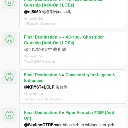
Gunship [Add-On | LODs]
@nj5050
你會製作nasa嗎
İçeriği Gör
7 Eylül 2024 Cumartesi
Final Destination 6
»
AC-130J Ghostrider
Gunship [Add-On | LODs]
你可以製作太空 載具 嗎
İçeriği Gör
7 Eylül 2024 Cumartesi
Final Destination 6
»
Gameconfig for Legacy &
Enhanced
@KRYST4LCLR
沒效率
İçeriği Gör
14 Ağustos 2024 Çarşamba
Final Destination 6
»
Piper Aerostar 700P [Add-
On]
@SkylineGTRFreak
https://zh.m.wikipedia.org/zh-