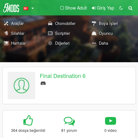
Show Adult
Giriş Yap
Araçlar
Otomobiller
Boya İşleri
Silahlar
Scriptler
Oyuncu
Haritalar
Diğerleri
Daha
Final Destination 6
364 dosya beğenildi
81 yorum
0 video