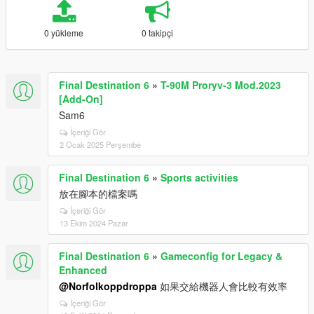
0 yükleme
0 takipçi
Final Destination 6
»
T-90M Proryv-3 Mod.2023
[Add-On]
Sam6
İçeriği Gör
2 Ocak 2025 Perşembe
Final Destination 6
»
Sports activities
放在腳本的檔案嗎
İçeriği Gör
13 Ekim 2024 Pazar
Final Destination 6
»
Gameconfig for Legacy &
Enhanced
@Norfolkoppdroppa
如果交給機器人會比較有效率
İçeriği Gör