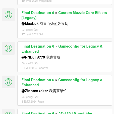
19 Eylül 2024 Perşembe
Final Destination 6
»
Custom Muzzle Core Effects
[Legacy]
@MaxLuk
有冒白煙的效果嗎
İçeriği Gör
17 Eylül 2024 Salı
Final Destination 6
»
Gameconfig for Legacy &
Enhanced
@NNDJFJ779
我也贊成
İçeriği Gör
9 Eylül 2024 Pazartesi
Final Destination 6
»
Gameconfig for Legacy &
Enhanced
@Zinoostxckzz
我需要幫忙
İçeriği Gör
8 Eylül 2024 Pazar
Final Destination 6
»
AC-130J Ghostrider