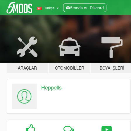
5mods on Discord
Türkçe
ARAÇLAR
OTOMOBILLER
BOYA İŞLERI
Heppells