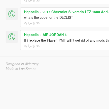
İçeriği Gör
Heppells
»
2017 Chevrolet Silverado LTZ 1500 Add
whats the code for the DLCLIST
İçeriği Gör
Heppells
»
AIR JORDAN 6
If i replace the Player_YMT will it get rid of any mods th
İçeriği Gör
Designed in Alderney
Made in Los Santos