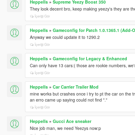
Heppells
»
Supreme Yeezy Boost 350
They look decent bro, keep making yeezy's they are the
İçeriği Gör
Heppells
»
Gameconfig for Patch 1.0.1365.1 (Add-O
Anyway we could update it to 1290.2
İçeriği Gör
Heppells
»
Gameconfig for Legacy & Enhanced
Can only have 13 cars:( those are rookie numbers, we
İçeriği Gör
Heppells
»
Car Carrier Trailer Mod
mine works but crashes once i try to pt the car on the trail
an erro came up saying could not find "."
İçeriği Gör
Heppells
»
Gucci Ace sneaker
Nice job man, we need Yeezys now:p