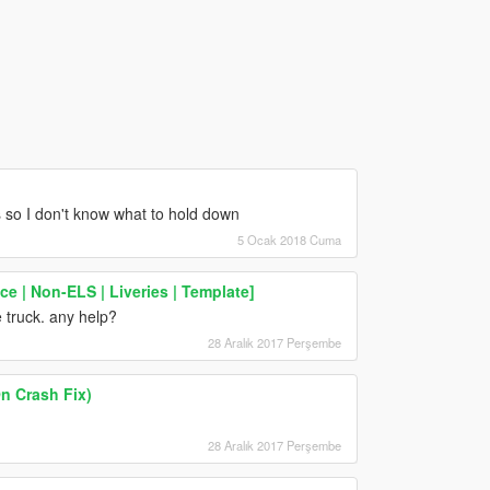
s so I don't know what to hold down
5 Ocak 2018 Cuma
e | Non-ELS | Liveries | Template]
e truck. any help?
28 Aralık 2017 Perşembe
n Crash Fix)
28 Aralık 2017 Perşembe