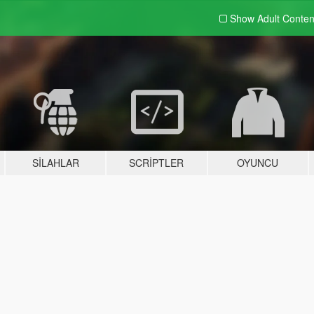
Show Adult
Conten
SILAHLAR
SCRIPTLER
OYUNCU