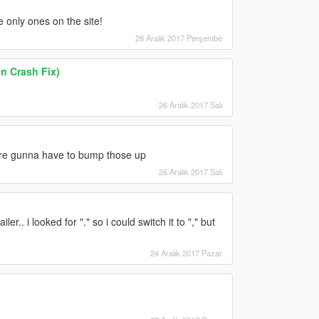
 only ones on the site!
28 Aralık 2017 Perşembe
n Crash Fix)
26 Aralık 2017 Salı
're gunna have to bump those up
26 Aralık 2017 Salı
er.. i looked for "." so i could switch it to "," but
24 Aralık 2017 Pazar