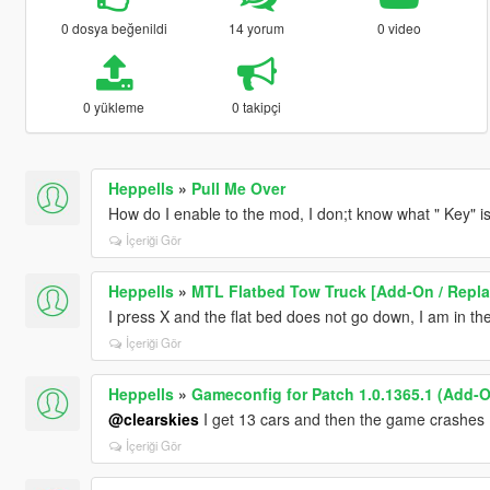
0 dosya beğenildi
14 yorum
0 video
0 yükleme
0 takipçi
Heppells
»
Pull Me Over
How do I enable to the mod, I don;t know what " Key" i
İçeriği Gör
Heppells
»
MTL Flatbed Tow Truck [Add-On / Replac
I press X and the flat bed does not go down, I am in th
İçeriği Gör
Heppells
»
Gameconfig for Patch 1.0.1365.1 (Add-O
@clearskies
I get 13 cars and then the game crashes
İçeriği Gör