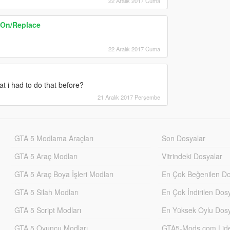
22 Aralık 2017 Cuma
-On/Replace
22 Aralık 2017 Cuma
at i had to do that before?
21 Aralık 2017 Perşembe
GTA 5 Modlama Araçları
Son Dosyalar
GTA 5 Araç Modları
Vitrindeki Dosyalar
GTA 5 Araç Boya İşleri Modları
En Çok Beğenilen Do
GTA 5 Silah Modları
En Çok İndirilen Dos
GTA 5 Script Modları
En Yüksek Oylu Dosy
GTA 5 Oyuncu Modları
GTA5-Mods.com Lider