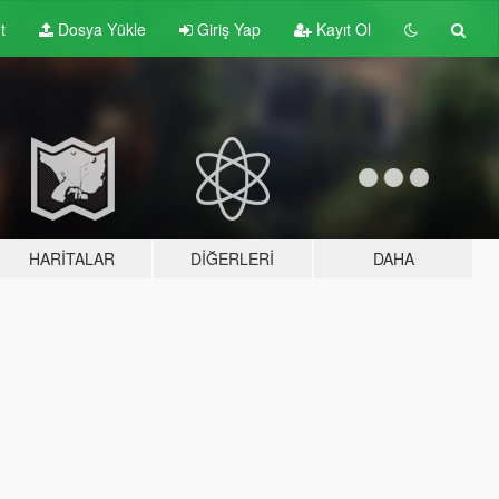
t
Dosya Yükle
Giriş Yap
Kayıt Ol
HARITALAR
DIĞERLERI
DAHA