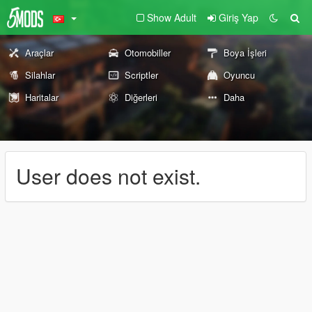
Show Adult
Giriş Yap
Araçlar
Otomobiller
Boya İşleri
Silahlar
Scriptler
Oyuncu
Haritalar
Diğerleri
Daha
User does not exist.