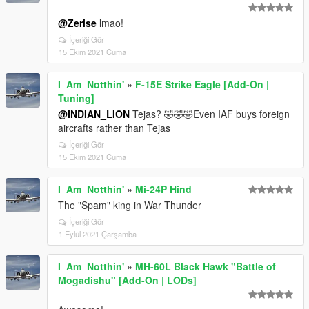
@Zerise
lmao!
İçeriği Gör
15 Ekim 2021 Cuma
I_Am_Notthin'
»
F-15E Strike Eagle [Add-On |
Tuning]
@INDIAN_LION
Tejas? 🤣🤣🤣Even IAF buys foreign
aircrafts rather than Tejas
İçeriği Gör
15 Ekim 2021 Cuma
I_Am_Notthin'
»
Mi-24P Hind
The "Spam" king in War Thunder
İçeriği Gör
1 Eylül 2021 Çarşamba
I_Am_Notthin'
»
MH-60L Black Hawk "Battle of
Mogadishu" [Add-On | LODs]