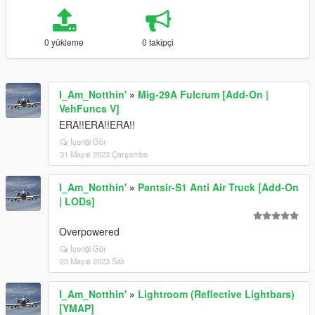
0 yükleme
0 takipçi
I_Am_Notthin'
»
Mig-29A Fulcrum [Add-On |
VehFuncs V]
ERA!!ERA!!ERA!!
İçeriği Gör
31 Mayıs 2023 Çarşamba
I_Am_Notthin'
»
Pantsir-S1 Anti Air Truck [Add-On
| LODs]
Overpowered
İçeriği Gör
23 Mayıs 2023 Salı
I_Am_Notthin'
»
Lightroom (Reflective Lightbars)
[YMAP]