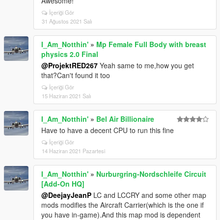
Awesome!
İçeriği Gör
31 Ağustos 2021 Salı
I_Am_Notthin'
»
Mp Female Full Body with breast
physics 2.0 Final
@ProjektRED267
Yeah same to me,how you get
that?Can't found it too
İçeriği Gör
15 Haziran 2021 Salı
I_Am_Notthin'
»
Bel Air Billionaire
Have to have a decent CPU to run this fine
İçeriği Gör
14 Haziran 2021 Pazartesi
I_Am_Notthin'
»
Nurburgring-Nordschleife Circuit
[Add-On HQ]
@DeejayJeanP
LC and LCCRY and some other map
mods modifies the Aircraft Carrier(which is the one if
you have in-game).And this map mod is dependent