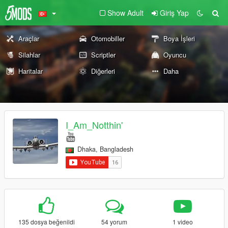
Show Adult
Giriş Yap
Araçlar
Otomobiller
Boya İşleri
Silahlar
Scriptler
Oyuncu
Haritalar
Diğerleri
Daha
I_Am_Notthin'
Dhaka, Bangladesh
135 dosya beğenildi
54 yorum
1 video