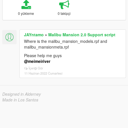
0 yükleme
0 takipçi
JAYntamo
»
Malibu Mansion 2.0 Support script
Where is the malibu_mansion_models.rpf and
malibu_mansionmeta.rpf
Please help me guys
@meimeiriver
İçeriği Gör
11 Haziran 2022 Cumartesi
Designed in Alderney
Made in Los Santos