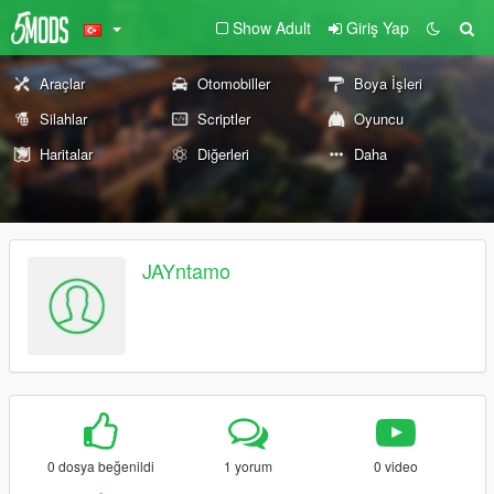
Show Adult
Giriş Yap
Araçlar
Otomobiller
Boya İşleri
Silahlar
Scriptler
Oyuncu
Haritalar
Diğerleri
Daha
JAYntamo
0 dosya beğenildi
1 yorum
0 video