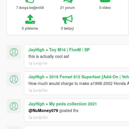
7 dosya beğenildi
21 yorum
0 video
0 yükleme
0 takipçi
JayHigh
»
Toy M16 | FiveM \ SP
this is actually cool asf
İçeriği Gör
JayHigh
»
2018 Ferrari 812 Superfast [Add-On | Ve
How much would charge to make a1998-2002 Honda Acc
İçeriği Gör
JayHigh
»
My peds collection 2021
@NuMoney079
goated thx
İçeriği Gör