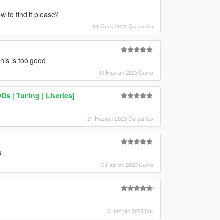
w to find it please?
31 Ocak 2024 Çarşamba
is is too good
30 Haziran 2023 Cuma
s | Tuning | Liveries]
21 Haziran 2023 Çarşamba
3
16 Haziran 2023 Cuma
6 Haziran 2023 Salı