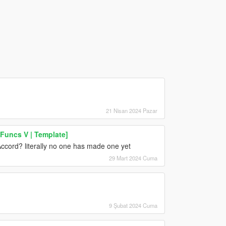
21 Nisan 2024 Pazar
hFuncs V | Template]
ord? literally no one has made one yet
29 Mart 2024 Cuma
9 Şubat 2024 Cuma