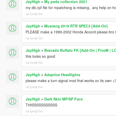
JayHigh
»
My peds collection 2021
my dlc.rpf file for mpatchsng is missing.. any help on ho
İçeriği Gör
JayHigh
»
Mustang 2019 RTR SPEC3 [Add-On]
PLEASE make a 1999-2002 Honda Accord please bro th
İçeriği Gör
JayHigh
»
Bravado Buffalo FK [Add-On | FiveM | LOD
this looks so good
İçeriği Gör
JayHigh
»
Adaptive Headlights
please make a turn signal mod that works on its own <
İçeriği Gör
JayHigh
»
Dark Skin MP/SP Face
THISSSSSSSSSSS
İçeriği Gör