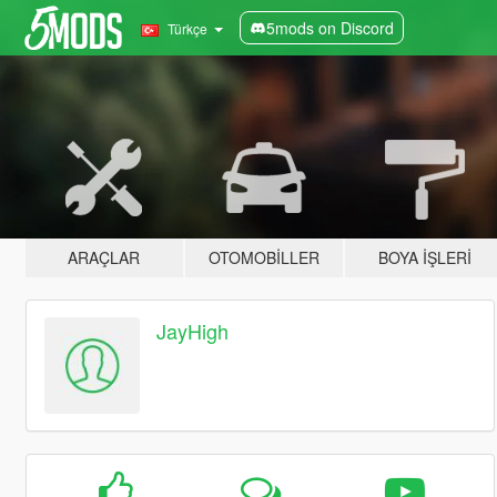
5mods on Discord
Türkçe
ARAÇLAR
OTOMOBILLER
BOYA İŞLERI
JayHigh