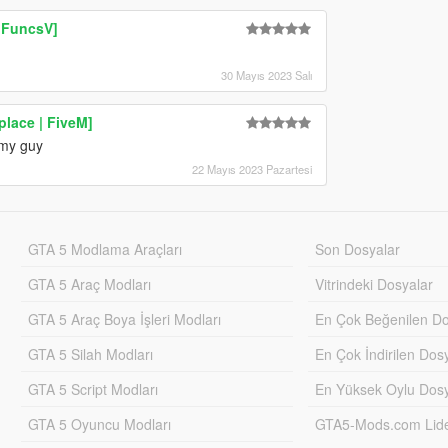
hFuncsV]
d
30 Mayıs 2023 Salı
lace | FiveM]
 my guy
22 Mayıs 2023 Pazartesi
GTA 5 Modlama Araçları
Son Dosyalar
GTA 5 Araç Modları
Vitrindeki Dosyalar
GTA 5 Araç Boya İşleri Modları
En Çok Beğenilen Do
GTA 5 Silah Modları
En Çok İndirilen Dos
GTA 5 Script Modları
En Yüksek Oylu Dosy
GTA 5 Oyuncu Modları
GTA5-Mods.com Lider