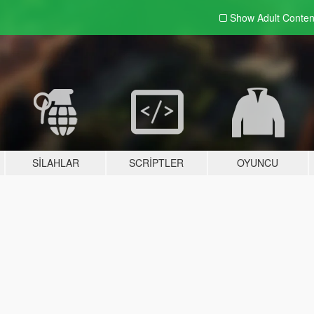
Show Adult
Conten
SILAHLAR
SCRIPTLER
OYUNCU