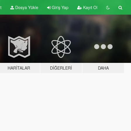
t
Dosya Yükle
Giriş Yap
Kayıt Ol
HARITALAR
DIĞERLERI
DAHA