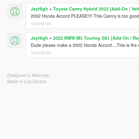
JayHigh
»
Toyota Camry Hybrid 2022 [Add-On | Ve
2002 Honda Accord PLEASE!!!! This Camry is too goo
İçeriği Gör
JayHigh
»
2022 BMW M3 Touring G81 [Add-On / Rep
Dude please make a 2002 Honda Accord....This is fire
İçeriği Gör
Designed in Alderney
Made in Los Santos