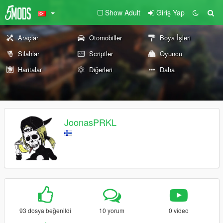
Show Adult
Giriş Yap
Araçlar
Otomobiller
Boya İşleri
Silahlar
Scriptler
Oyuncu
Haritalar
Diğerleri
Daha
JoonasPRKL
93 dosya beğenildi
10 yorum
0 video