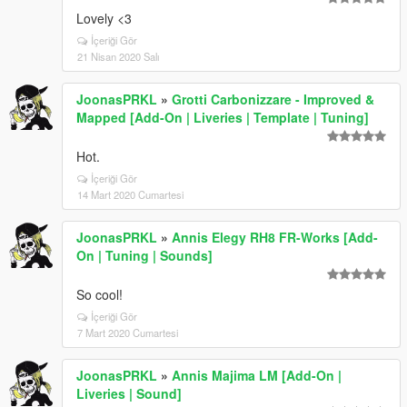
Lovely <3
İçeriği Gör
21 Nisan 2020 Salı
JoonasPRKL
»
Grotti Carbonizzare - Improved &
Mapped [Add-On | Liveries | Template | Tuning]
Hot.
İçeriği Gör
14 Mart 2020 Cumartesi
JoonasPRKL
»
Annis Elegy RH8 FR-Works [Add-
On | Tuning | Sounds]
So cool!
İçeriği Gör
7 Mart 2020 Cumartesi
JoonasPRKL
»
Annis Majima LM [Add-On |
Liveries | Sound]