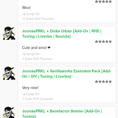
Woo!
İçeriği Gör
10 Şubat 2020 Pazartesi
JoonasPRKL
»
Dinka Urban [Add-On | RHD |
Tuning | Liveries | Sounds]
Cute and smol ❤
İçeriği Gör
3 Şubat 2020 Pazartesi
JoonasPRKL
»
Vanillaworks Extended Pack [Add-
On | OIV | Tuning | Liveries]
Very nice!
İçeriği Gör
3 Ocak 2018 Çarşamba
JoonasPRKL
»
Benefactor Streiter [Add-On |
Tuning]