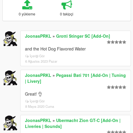
0 yükleme
0 takipçi
JoonasPRKL
»
Grotti Stinger SC [Add-On]
and the Hot Dog Flavored Water
İçeriği Gör
6 Ağustos 2023 Pazar
JoonasPRKL
»
Pegassi Bati 701 [Add-On | Tuning
| Livery]
Great! 👌
İçeriği Gör
8 Mayıs 2020 Cuma
JoonasPRKL
»
Ubermacht Zion GT-C [Add-On |
Liveries | Sounds]