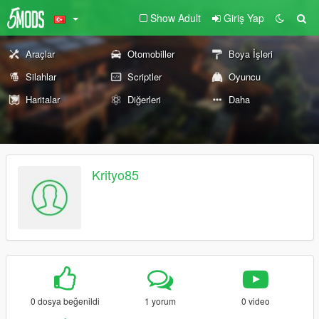
Show Adult
Giriş Yap
Araçlar
Otomobiller
Boya İşleri
Silahlar
Scriptler
Oyuncu
Haritalar
Diğerleri
Daha
Krityo85
0 dosya beğenildi
1 yorum
0 video