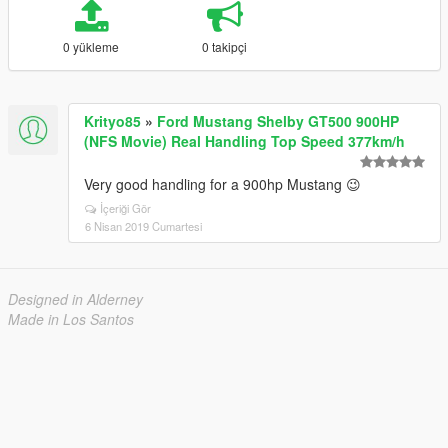
0 yükleme
0 takipçi
Krityo85
»
Ford Mustang Shelby GT500 900HP
(NFS Movie) Real Handling Top Speed 377km/h
Very good handling for a 900hp Mustang 😉
İçeriği Gör
6 Nisan 2019 Cumartesi
Designed in Alderney
Made in Los Santos